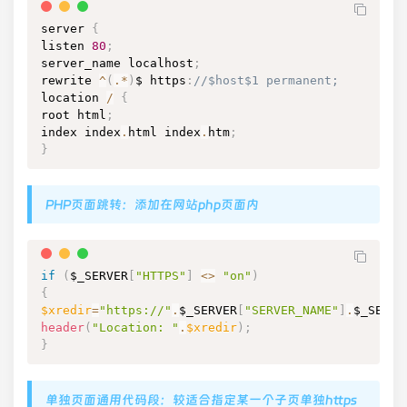
server 
{
listen 
80
;
server_name localhost
;
rewrite 
^
(
.
*
)
$ https
:
//$host$1 permanent;
location 
/
{
root html
;
index index
.
html index
.
htm
;
}
PHP页面跳转：添加在网站php页面内
if
(
$_SERVER
[
"HTTPS"
]
<
>
"on"
)
{
$xredir
=
"https://"
.
$_SERVER
[
"SERVER_NAME"
]
.
$_SERVE
header
(
"Location: "
.
$xredir
)
;
}
单独页面通用代码段：较适合指定某一个子页单独https