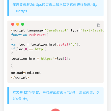
在需要强制为https的页面上加入以下代码进行处理http
—>https
<
script language
=
"JavaScript"
 type
=
"text/JavaScrip
function
redirect
(
)
{
var
 loc 
=
 location
.
href
.
split
(
':'
)
;
if
(
loc
[
0
]
==
'http'
)
{
location
.
href
=
'https:'
+
loc
[
1
]
;
}
}
onload
=
<
/
script
>
本文共 121个字数，平均阅读时长 ≈ 1分钟，您已阅读：0
时0分9秒。