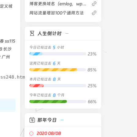
博客更换域名（emlog，wp，z-blog都可以）
以定义城
网站流量增加100个通用方法
人生倒计时
春 ss115
5
今日已经过去
小时
18 长沙
23%
92 广州
6
这周已经过去
天
85%
/ss248.htm" ></iframe>
8
本月已经过去
天
25%
8
今年已经过去
个月
66%
那年今日
2020 08/08