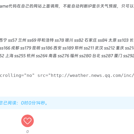
rame代码在自己的网站上面调用，不能自动判断IP显示天气预报，只可
西宁 ss57 兰州 ss69 呼和浩特 ss78 银川 ss82 石家庄 ss84 太原 ss103 长
ss166 成都 ss179 昆明 ss186 西安 ss189 郑州 ss211 武汉 ss212 重庆 ss2
252 上海 ss255 杭州 ss264 南昌 ss276 福州 ss280 台北 ss287 厦门 ss2
crolling="no" src="http://weather.news.qq.com/inc
，您已阅读：0时0分14秒。
0