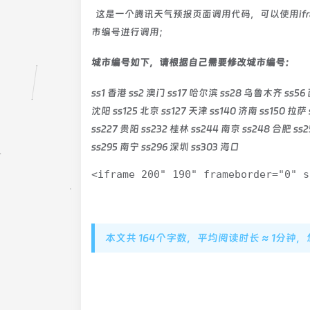
这是一个腾讯天气预报页面调用代码，可以使用if
市编号进行调用；
城市编号如下，请根据自己需要修改城市编号：
ss1 香港 ss2 澳门 ss17 哈尔滨 ss28 乌鲁木齐 ss56 
沈阳 ss125 北京 ss127 天津 ss140 济南 ss150 拉萨 
ss227 贵阳 ss232 桂林 ss244 南京 ss248 合肥 ss
ss295 南宁 ss296 深圳 ss303 海口
<iframe 200" 190" frameborder="0" s
本文共 164个字数，平均阅读时长 ≈ 1分钟