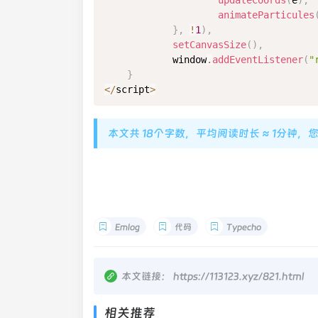
updateCoords
(
e
)
,
animateParticules
}
,
!
1
)
,
setCanvasSize
(
)
,
            window
.
addEventListener
(
"
}
<
/
script
>
本文共 18个字数，平均阅读时长 ≈ 1分钟，
Emlog
代码
Typecho
本文链接：
https://113123.xyz/821.html
相关推荐