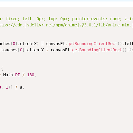
n: fixed; left: 0px; top: 0px; pointer-events: none; z-i
ttps://cdn.jsdelivr.net/npm/animejs@3.0.1/lib/anime.min.
uches
[
0
]
.
clientX
)
-
 canvasEl
.
getBoundingClientRect
(
)
.
lef
.
touches
[
0
]
.
clientY 
-
 canvasEl
.
getBoundingClientRect
(
)
.
to
{
*
 Math
.
PI
/
180
,
,
0
,
1
)
]
*
 a
;