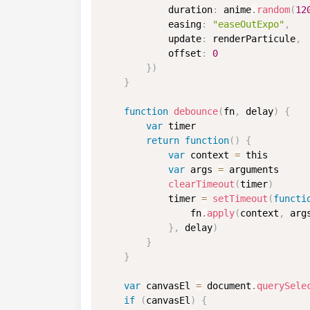
duration
:
 anime
.
random
(
12
easing
:
"easeOutExpo"
,
update
:
 renderParticule
,
offset
:
0
}
)
}
function
debounce
(
fn
,
 delay
)
{
var
 timer

return
function
(
)
{
var
 context 
=
 this

var
 args 
=
 arguments

clearTimeout
(
timer
)
            timer 
=
setTimeout
(
functi
                fn
.
apply
(
context
,
 arg
}
,
 delay
)
}
}
var
 canvasEl 
=
 document
.
querySele
if
(
canvasEl
)
{