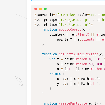
<
canvas id
=
"fireworks"
 style
=
"positio
<
script type
=
"text/javascript"
 src
=
"h
<
script type
=
"text/javascript"
>
function
updateCoords
(
e
)
{
        pointerX 
=
(
e
.
clientX
||
e
.
to
            pointerY 
=
 e
.
clientY
||
e
}
function
setParticuleDirection
(
e
)
var
 t 
=
 anime
.
random
(
0
,
360
)
            a 
=
 anime
.
random
(
50
,
180
)
            n 
=
[
-
1
,
1
]
[
anime
.
random
(
return
{
            x
:
 e
.
x 
+
 n 
*
 Math
.
cos
(
t
)
,
y
:
 e
.
y 
+
 n 
*
 Math
.
sin
(
t
)
}
}
function
createParticule
(
e
,
 t
)
{