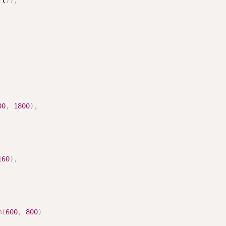
 t
)
)
;
00
,
1800
)
,
160
)
,
m
(
600
,
800
)