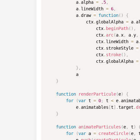
            a
.
alpha 
=
.5
,
            a
.
lineWidth 
=
6
,
            a
.
draw 
=
function
(
)
{
                ctx
.
globalAlpha 
=
 a
.
a
                    ctx
.
beginPath
(
)
,
                    ctx
.
arc
(
a
.
x
,
 a
.
y
,
                    ctx
.
lineWidth 
=
 a
                    ctx
.
strokeStyle 
=
                    ctx
.
stroke
(
)
,
                    ctx
.
globalAlpha 
=
}
,
            a

}
function
renderParticule
(
e
)
{
for
(
var
 t 
=
0
;
 t 
<
 e
.
animata
            e
.
animatables
[
t
]
.
target
.
d
}
function
animateParticules
(
e
,
 t
)
for
(
var
 a 
=
createCircle
(
e
,
 