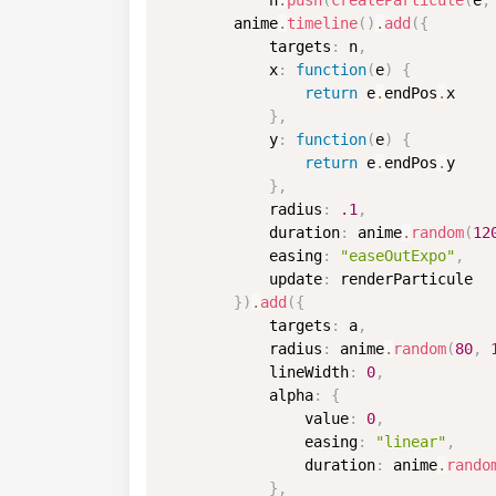
            n
.
push
(
createParticule
(
e
,
        anime
.
timeline
(
)
.
add
(
{
            targets
:
 n
,
x
:
function
(
e
)
{
return
 e
.
endPos
.
x

}
,
y
:
function
(
e
)
{
return
 e
.
endPos
.
y

}
,
radius
:
.1
,
duration
:
 anime
.
random
(
12
easing
:
"easeOutExpo"
,
update
:
 renderParticule

}
)
.
add
(
{
            targets
:
 a
,
radius
:
 anime
.
random
(
80
,
lineWidth
:
0
,
alpha
:
{
                value
:
0
,
easing
:
"linear"
,
duration
:
 anime
.
rando
}
,