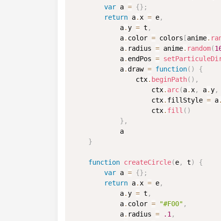
var
 a 
=
{
}
;
return
 a
.
x 
=
 e
,
            a
.
y 
=
 t
,
            a
.
color 
=
 colors
[
anime
.
ra
            a
.
radius 
=
 anime
.
random
(
1
            a
.
endPos 
=
setParticuleDi
            a
.
draw 
=
function
(
)
{
                ctx
.
beginPath
(
)
,
                    ctx
.
arc
(
a
.
x
,
 a
.
y
,
                    ctx
.
fillStyle 
=
 a
                    ctx
.
fill
(
)
}
,
            a

}
function
createCircle
(
e
,
 t
)
{
var
 a 
=
{
}
;
return
 a
.
x 
=
 e
,
            a
.
y 
=
 t
,
            a
.
color 
=
"#F00"
,
            a
.
radius 
=
.1
,