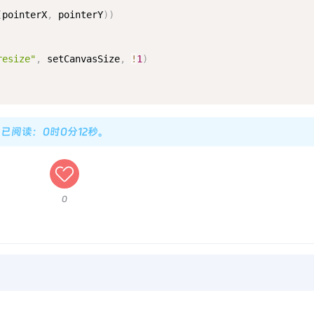
(
pointerX
,
 pointerY
)
)
resize"
,
 setCanvasSize
,
!
1
)
您已阅读：0时0分13秒。
0