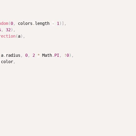
ndom
(
0
,
 colors
.
length 
-
1
)
]
,
6
,
32
)
,
rection
(
a
)
,
 a
.
radius
,
0
,
2
*
 Math
.
PI
,
!
0
)
,
.
color
,