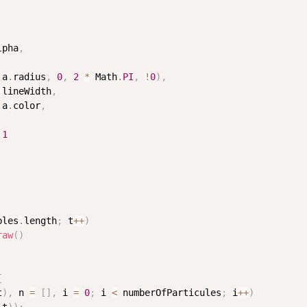
lpha
,
 a
.
radius
,
0
,
2
*
 Math
.
PI
,
!
0
)
,
.
lineWidth
,
 a
.
color
,
1
bles
.
length
;
 t
++
)
raw
(
)
{
t
)
,
 n 
=
[
]
,
 i 
=
0
;
 i 
<
 numberOfParticules
;
 i
++
)