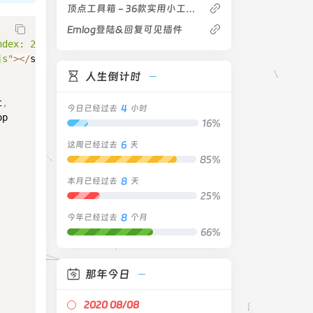
顶点工具箱 - 36款实用小工具软件的合集
Emlog登陆&回复可见插件
ndex: 2147483647; width: 1920px; height: 151px;"
 width
=
"
js"
>
<
/
script
>
人生倒计时
t
,
4
今日已经过去
小时
p

16%
6
这周已经过去
天
85%
8
本月已经过去
天
25%
8
今年已经过去
个月
66%
那年今日
2020 08/08