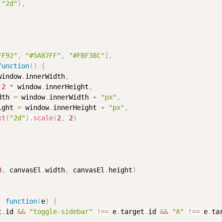
(
"2d"
)
,
FF92"
,
"#5A87FF"
,
"#FBF38C"
]
,
function
(
)
{
window
.
innerWidth
,
2
*
 window
.
innerHeight
,
dth 
=
 window
.
innerWidth 
+
"px"
,
ight 
=
 window
.
innerHeight 
+
"px"
,
xt
(
"2d"
)
.
scale
(
2
,
2
)
0
,
 canvasEl
.
width
,
 canvasEl
.
height
)
,
function
(
e
)
{
t
.
id 
&&
"toggle-sidebar"
!==
 e
.
target
.
id 
&&
"A"
!==
 e
.
ta