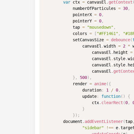
var
 ctx 
=
 canvasEl
.
getContext
            numberOfParticules 
=
30
,
            pointerX 
=
0
,
            pointerY 
=
0
,
            tap 
=
"mousedown"
,
            colors 
=
[
"#FF1461"
,
"#18
            setCanvasSize 
=
debounce
(
                canvasEl
.
width 
=
2
*
 
                    canvasEl
.
height 
=
                    canvasEl
.
style
.
wi
                    canvasEl
.
style
.
he
                    canvasEl
.
getConte
}
,
500
)
,
            render 
=
anime
(
{
                duration
:
1
/
0
,
update
:
function
(
)
{
                    ctx
.
clearRect
(
0
,
}
}
)
;
        document
.
addEventListener
(
tap
"sidebar"
!==
 e
.
targe