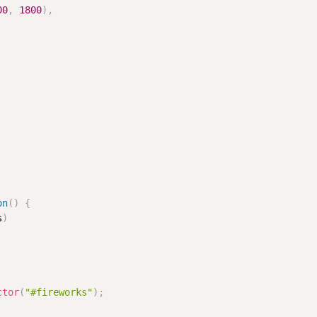
00
,
1800
)
,
on
(
)
{
s
)
ctor
(
"#fireworks"
)
;