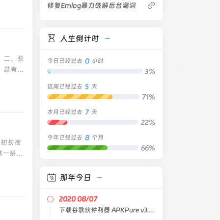
修复Emlog暴力破解后台漏洞
记住的，
然心存希
，而达到
友吗?他
那么你所
是不是瞎
人生倒计时
受过的疼
是带着
爱，竟这
你的世界
。二、长
人。9、
0
今日已经过去
小时
的世界我
、总有一
3%
用。是那
曾经的
时刻。
个人，留
微笑给你
5
这周已经过去
天
和美好。
种可能：
寸之间，
71%
其取悦别
坚强，没
我想你的
7
七、成熟
本月已经过去
天
若不坚
了。热
22%
要记住，
时候却发
朋友关
。九、多
风雨，却
8
今年已经过去
个月
吧!
鼓初长夜
己，也不
前提，是
66%
一茶4.
听懂的回
后的那份
涩，终有
人，但人
时就淡
的城市应
那年今日
来。当你
、幸福无
就像风住
得高兴的
对方就不
辨认，不
阻碍你，
2020 08/07
不甘心。
》11.
不到的事
下载谷歌软件利器 APKPure v3.17.11 + Aptoide v9.16.0.1
时候被情
酥油