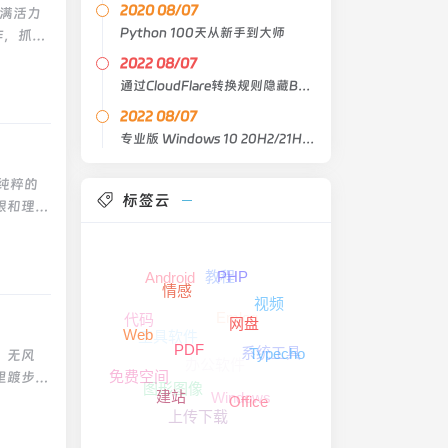
样你的生
天请给我
2020 08/07
充满活力
心里携
油盐酱醋
挫折会
Python 100天从新手到大师
作，抓住
—雪莱
。不联
的一生，
春节上班
年龄的
2022 08/07
不能失去
的地方，
精力。办
7.这里
通过CloudFlare转换规则隐藏Backblaze B2的bucket路径
不要假
福：一是
.你最
、原来成
2022 08/07
已经寄
自一
冷的默
专业版 Windows 10 20H2/21H2 Lite X64/X86 V5
，嘴里仍
，你就是
，认真发
新您。希
散文》
所受的苦
纯粹的
才能收
4.花店
标签云
样到处挑
限和理
获得了希
俗的潮
点。二十
者常常淡
努力，公
欢喜。
的东西他
那种超
.忘记仇
前行。
会信任所
许你将它
教程
Android
新的一年和
PHP
柔一点。
就买，重
情感
你的手，
那些寂
视频
1.睡
烦恼。二
Emlog
准备让你
代码
020，
我应该是
网盘
自己没有
工具软件
Web
放任自己
的祝福，
健康的树
系统工具
PDF
Typecho
，无风
办公软件
第一时间
假期转
—『大鱼
免费空间
里踱步，
，当你忧
图形图像
而浪费岁
Windows
建站
夏天，伴
Office
靠。尽管
者赞美和
上传下载
出发，但
...可
激，这
被迷茫的