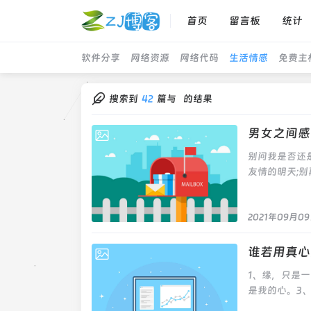
首页
留言板
统计
软件分享
网络资源
网络代码
生活情感
免费主
搜索到
42
篇与
的结果
男女之间感
2021-09-09
别问我是否还
友情的明天;
沉舟;别祝我
我的退出。 
何等肯定。我
2021年09月0
哀则如大红大
一人?分开后
谁若用真心
2021-05-26
解脱，都无法
1、缘，只是
总是把不属于
是我的心。3
而把原本该属
身。4、心里
福。 别怪女