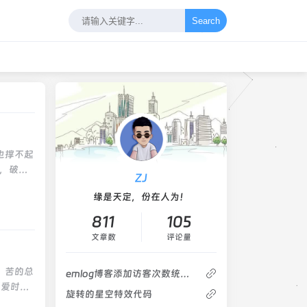
Search
也撑不起
路，破釜
ZJ
则辜负了
缘是天定，份在人为！
态度又是
人性。悲
811
105
只是独自
文章数
评论量
： 爱和
因为我们
，苦的总
emlog博客添加访客次数统计代码
作悲哀;
不爱时转
喜和幸
旋转的星空特效代码
什么，在
的背