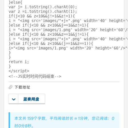
}else{

var j= i.toString().charAt(0);

var z =i.toString().charAt(1);

if(j<10 && z<10&&j!=1&&z!=1){

i = "<img src='images/"+j+".png' width='40' height='
}else if(j<10 && z<10&&j==1&&z!=1){

i = "<img src='images/1.png' width='20' height='60'/
}else if(j<10 && z<10&&z==1&&j!=1){

i = "<img src='images/"+j+".png' width='40' height='
}else if(j<10 && z<10&&(j==1&&z==1)){

i="<img src='images/1.png' width='20' height='60'/>"
}

}

return i;

}

</script>

<!--JS实时时间代码结束-->
下载地址
蓝奏网盘
本文共 159个字数，平均阅读时长 ≈ 1分钟，您已阅读：0
时0分8秒。