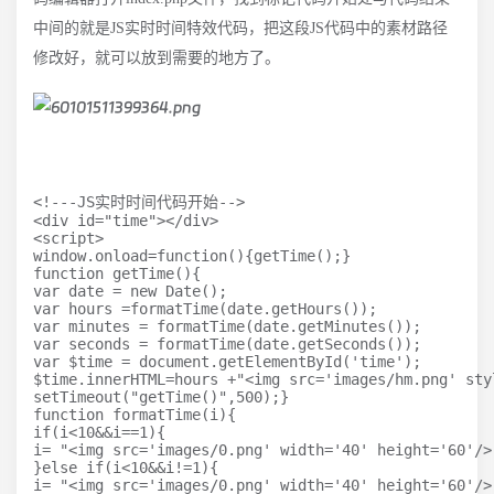
中间的就是JS实时时间特效代码，把这段JS代码中的素材路径
修改好，就可以放到需要的地方了。
<!---JS实时时间代码开始-->

<div id="time"></div>

<script>

window.onload=function(){getTime();}

function getTime(){

var date = new Date();

var hours =formatTime(date.getHours());

var minutes = formatTime(date.getMinutes());

var seconds = formatTime(date.getSeconds());

var $time = document.getElementById('time');

$time.innerHTML=hours +"<img src='images/hm.png' sty
setTimeout("getTime()",500);}

function formatTime(i){

if(i<10&&i==1){

i= "<img src='images/0.png' width='40' height='60'/>
}else if(i<10&&i!=1){

i= "<img src='images/0.png' width='40' height='60'/>