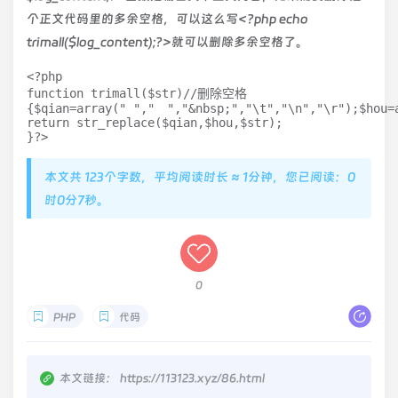
个正文代码里的多余空格，可以这么写<?php echo
trimall($log_content);?>就可以删除多余空格了。
<?php

function trimall($str)//删除空格

{$qian=array(" ","　","&nbsp;","\t","\n","\r");$hou=a
return str_replace($qian,$hou,$str);

}?>
本文共 123个字数，平均阅读时长 ≈ 1分钟，您已阅读：0
时0分7秒。
0
PHP
代码
本文链接：
https://113123.xyz/86.html