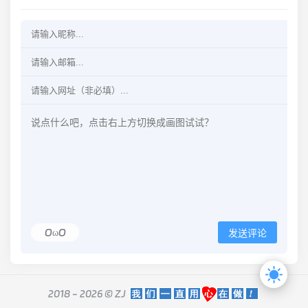
OωO
发送评论
2018 - 2026 ©
ZJ