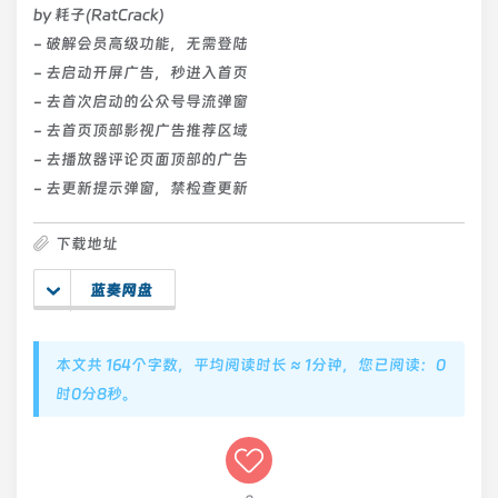
by 耗子(RatCrack)
- 破解会员高级功能，无需登陆
- 去启动开屏广告，秒进入首页
- 去首次启动的公众号导流弹窗
- 去首页顶部影视广告推荐区域
- 去播放器评论页面顶部的广告
- 去更新提示弹窗，禁检查更新
下载地址
蓝奏网盘
本文共 164个字数，平均阅读时长 ≈ 1分钟，您已阅读：0
时0分8秒。