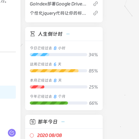
能力。
GoIndex部署Google Drive来做目录索引网盘
个性化jquery代码让你的标题栏滚动起来
人生倒计时
8
今日已经过去
小时
34%
6
这周已经过去
天
85%
8
本月已经过去
天
25%
8
今年已经过去
个月
66%
那年今日
2020 08/08