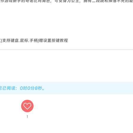
动作游戏新手的奇诺比珂角色，可变身为公主，拥有二段跳和掉落不死的
文|支持键盘.鼠标.手柄|赠设置按键教程
，您已阅读：0时0分9秒。
1