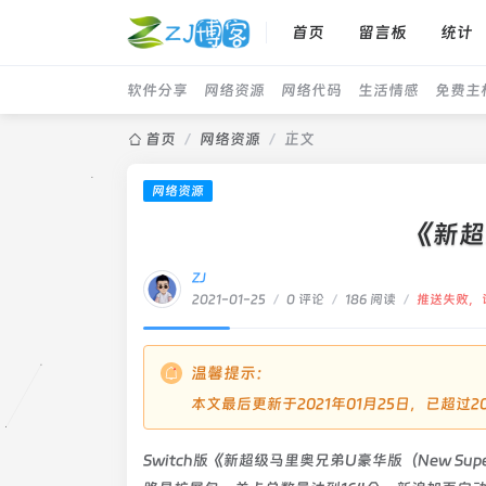
首页
留言板
统计
软件分享
网络资源
网络代码
生活情感
免费主
首页
/
网络资源
/
正文
网络资源
《新超
ZJ
2021-01-25
/
0 评论
/
186 阅读
/
推送失败，
温馨提示：
本文最后更新于2021年01月25日，已超
Switch版《新超级马里奥兄弟U豪华版（New Super