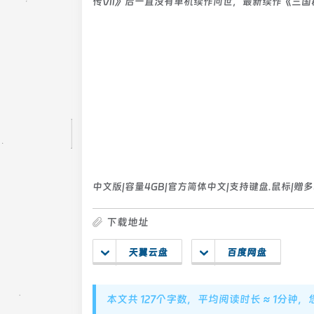
传VII》后一直没有单机续作问世，最新续作《三
中文版|容量4GB|官方简体中文|支持键盘.鼠标|赠
下载地址
天翼云盘
百度网盘
本文共 127个字数，平均阅读时长 ≈ 1分钟