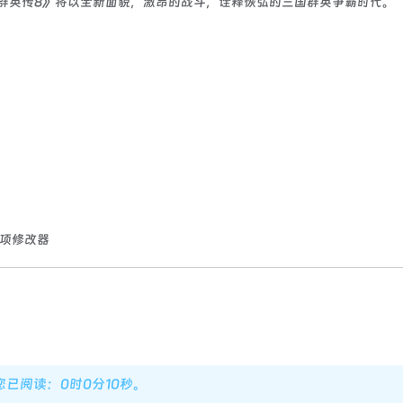
国群英传8》将以全新面貌，激昂的战斗，诠释恢弘的三国群英争霸时代。
多项修改器
，您已阅读：0时0分10秒。