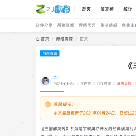
首页
留言板
统计
软件分享
网络资源
网络代码
生活情感
免费主
首页
/
网络资源
/
正文
网络资源
《
ZJ
2021-01-24
/
0 评论
/
170 阅读
/
推送失败，
温馨提示：
本文最后更新于2021年01月24日，已超
《三国群英传》系列是宇峻奥汀开发的经典横向战斗