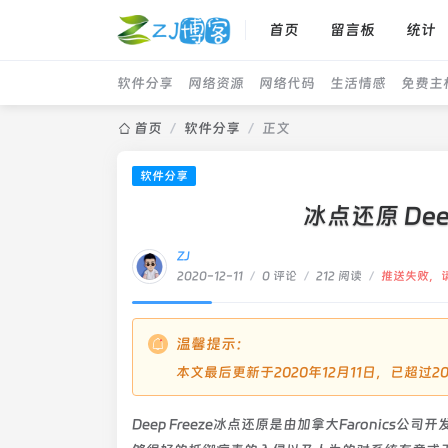
首页
留言板
统计
软件分享
网络资源
网络代码
生活情感
免费主
首页
/
软件分享
/
正文
软件分享
冰点还原 Deep 
ZJ
2020-12-11
/
0 评论
/
212 阅读
/
推送失败，
温馨提示：
本文最后更新于2020年12月11日，已超
Deep Freeze冰点还原是由加拿大Faroni