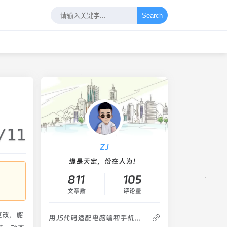
Search
/11
ZJ
缘是天定，份在人为！
811
105
文章数
评论量
更改，能
用JS代码适配电脑端和手机端播放器代码