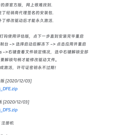
活的原官方版，网上很难找到.
丁经销商代理签名的安装包.
丁修改驱动后才能永久激活.
，打钩使用评估版，点下一步直到安装完毕重启
控制台 -> 选择启动后解冻下 -> 点击应用并重启
0.sys ->右键查看文件锁定情况，选中右键解锁全部
须要解锁句柄才能修改驱动文件。
系统完成激活，许可证密钥永不过期！
版 [2020/12/03]
s_DFE.zip
 [2020/12/03]
s_DFS.zip
| 注册机