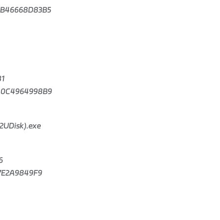
FB46668D83B5
81
A0C4964998B9
UDisk).exe
6
7E2A9849F9