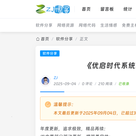
首页
留言板
统计
软件分享
网络资源
网络代码
生活情感
免费主
首页
/
软件分享
/
正文
软件分享
《优启时代系统维
ZJ
2025-09-04
/
0 评论
/
210 阅读
/
已收录
温馨提示：
本文最后更新于2025年09月04日，已超
年度更新，追求极致，精品再续：