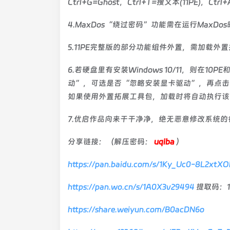
Ctrl+G=Ghost，Ctrl+T=搜文本(11PE)，Ct
4.MaxDos“绕过密码”功能需在运行MaxDo
5.11PE完整版的部分功能组件外置，需加载
6.若硬盘里有安装Windows 10/11，则在10
动”，可选是否“忽略安装显卡驱动”，再点击
如果使用外置拓展工具包，加载时将自动执行该
7.优启作品向来干干净净，绝无恶意修改系统的
分享链接：（解压密码：
uqiba
）
https://pan.baidu.com/s/1Ky_Uc0-8L2xt
https://pan.wo.cn/s/1A0X3v29494
提取码：1
https://share.weiyun.com/B0acDN6o