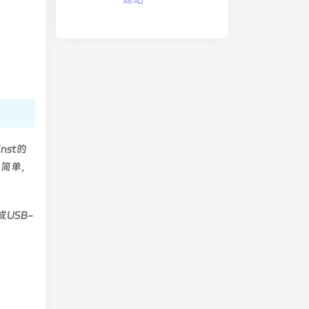
nst的
装简单，
USB-