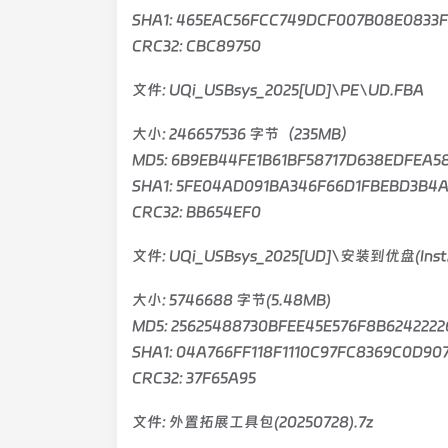
SHA1: 465EAC56FCC749DCF007B08E0833
CRC32: CBC89750
文件: UQi_USBsys_2025[UD]\PE\UD.FBA
大小: 246657536 字节（235MB）
MD5: 6B9EB44FE1B61BF58717D638EDFEA5
SHA1: 5FE04AD091BA346F66D1FBEBD3B4
CRC32: BB654EF0
文件: UQi_USBsys_2025[UD]\安装到优盘(Inst2
大小: 5746688 字节(5.48MB)
MD5: 25625488730BFEE45E576F8B6242222
SHA1: 04A766FF118F1110C97FC8369C0D90
CRC32: 37F65A95
文件: 外置拓展工具包(20250728).7z