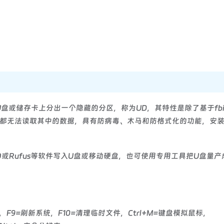
具在U盘或储存卡上分出一个隐藏的分区，称为UD，其特性是除了基于fbi
都无法读取其中的数据，具有防病毒、木马和防格式化的功能，安
aISO或Rufus等软件写入U盘或移动硬盘，也可使用专用工具把U盘量产成
具，F9=刷新系统，F10=清理临时文件，Ctrl+M=键盘模拟鼠标，