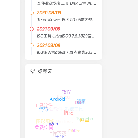
文件数据恢复工具 Disk Drill v4.0.531
2020 08/09
TeamViewer 15.7.7.0 俄国大神版（重新包装和便携式）
2021 08/09
ISO工具 UltraISO9.7.6.3829官方中文注册版
2021 08/09
iCura Windows 7 版本合集2021年8月精简版
标签云
教程
Emlog
Android
视频
PHP
工具软件
办公软件
系统工具
代码
情感
Typecho
Windows
网盘
图形图像
Web
免费空间
Office
PDF
上传下载
建站