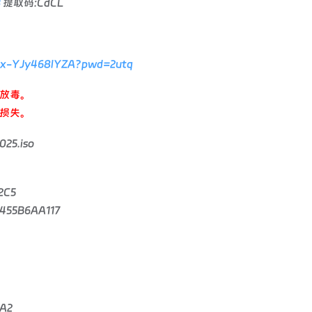
3
提取码:CdCL
tYhx-YJy468lYZA?pwd=2utq
放毒。
损失。
25.iso
2C5
455B6AA117
A2