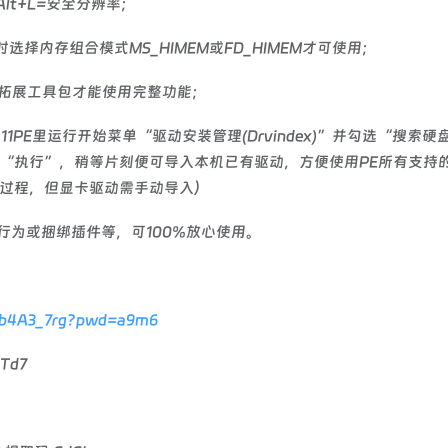
rl+Alt+L=安全分辨率；
s时选择内存组合模式MS_HIMEM或FD_HIMEM才可使用；
外置拓展工具包才能使用完整功能；
PE和11PE里运行开始菜单“驱动安装管理(Drvindex)”并勾选“搜索
“执行”，稍等片刻便可导入本机已有驱动，方便使用PE所有支持
过程，但显卡驱动需手动导入）
行为或捆绑插件等，可100%放心使用。
XOb4A3_7rg?pwd=a9m6
Td7