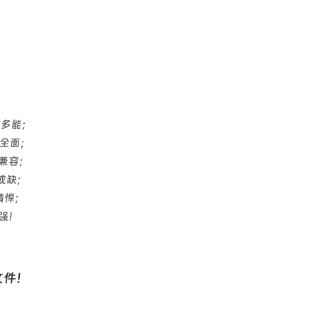
高效多能；
功能全面；
老兼容；
可或缺；
精悍；
强！
文件！