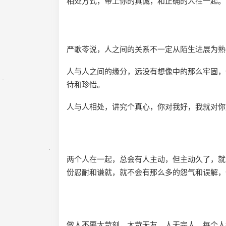
相处方式，带上你的真诚，和正确的人在一起。
严歌苓说，人之间的关系不一定从陌生进展为熟
人与人之间的缘分，远没有想像中的那么牢固，
待和珍惜。
人与人相处，讲究个真心，你对我好，我就对你
两个人在一起，总会有人主动，但主动久了，就
份忍耐和谦就，就不会有那么多的怨气和误解，
做人不要太苛刻，太苛无友，人无完人，每个人