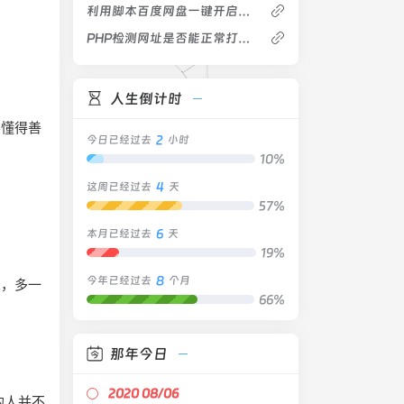
利用脚本百度网盘一键开启被隐藏的#公开分享# 按钮
PHP检测网址是否能正常打开代码
人生倒计时
要懂得善
2
今日已经过去
小时
10%
4
这周已经过去
天
57%
6
本月已经过去
天
19%
8
今年已经过去
个月
想，多一
66%
那年今日
2020 08/06
的人并不