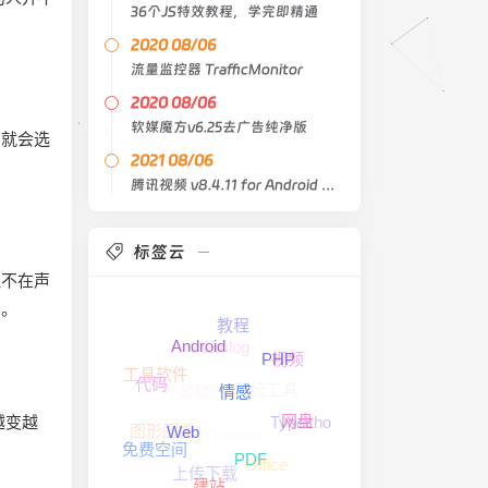
36个JS特效教程，学完即精通
2020 08/06
流量监控器 TrafficMonitor
2020 08/06
软媒魔方v6.25去广告纯净版
，就会选
2021 08/06
腾讯视频 v8.4.11 for Android 去广告版
标签云
理不在声
养。
教程
Emlog
Android
视频
PHP
工具软件
系统工具
办公软件
代码
情感
Typecho
越变越
网盘
图形图像
Windows
Web
免费空间
Office
PDF
上传下载
建站