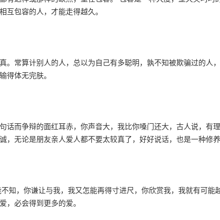
相互包容的人，才能走得越久。
真。常算计别人的人，总以为自己有多聪明，孰不知被欺骗过的人
输得体无完肤。
句话而争辩的面红耳赤，你声音大，我比你嗓门还大，古人说，有
诚，无论是朋友亲人爱人都不要太较真了，好好说话，也是一种修
能不知，你谦让与我，我又怎能再得寸进尺，你欣赏我，我就有可能
爱，必会得到更多的爱。