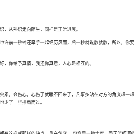
识，从熟识走向陌生，同样是正常进展。
也许前一秒钟还牵手一起经历风雨，后一秒就说散就散，所以，你
好，你给予真情，我还你真意，人心是相互的。
会累，会伤心，心伤了就暖不回来了，凡事多站在对方的角度想一
也少了一些擦肩而过。
都有这样或那样的缺点，重在包容。 包容是一种大度，整天笑呵呵