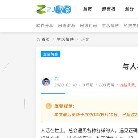
首页
留言板
统计
软件分享
网络资源
网络代码
生活情感
免费主
首页
/
生活情感
/
正文
生活情感
与人
ZJ
2020-05-10
/
0 评论
/
289 阅读
/
推送失败
温馨提示：
本文最后更新于2020年05月10日，已超
人活在世上，总会遇见各种各样的人。遇见正确