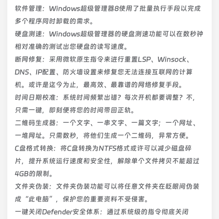
软件管理：Windows超级管理器8使用了批量执行手段以完成
多个程序同时卸载的需求。
硬盘测速：Windows超级管理器的硬盘测速功能可以在数秒钟
相对准确的测试出您硬盘的读写速度。
断网修复：采用微软原生指令来进行重置LSP、Winsock、
DNS、IP配置、防火墙设置来修复您无法连接互联网的计算
机。或许是迄今为止，最高效、最靠谱的网络修复手段。
时间日期校准：系统时间频繁出错？每次开机都要调整？不，
只需一键，即刻便将您的时间带回正轨。
二维码生成器：一个文字、一串文字、一篇文字；一个网址、
一堆网址。只需数秒，将他们生成一个二维码，异常方便。
C盘格式转换：将C盘转换为NTFS格式或许可以减少磁盘碎
片，提升系统运行速度和安全性，解除单个文件拷贝不能超过
4GB的限制。
文件夹伪装：文件夹伪装功能可以将任意文件夹在眨眼间伪装
成“此电脑”，保护您的重要资料不受侵害。
一键关闭Defender安全体系：通过系统级的指令彻底关闭