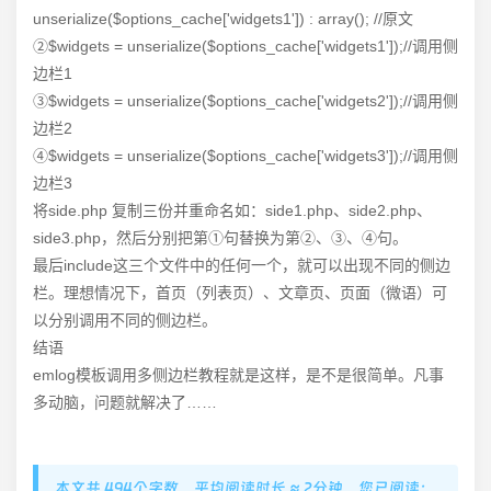
unserialize($options_cache['widgets1']) : array(); //原文
②$widgets = unserialize($options_cache['widgets1']);//调用侧
边栏1
③$widgets = unserialize($options_cache['widgets2']);//调用侧
边栏2
④$widgets = unserialize($options_cache['widgets3']);//调用侧
边栏3
将side.php 复制三份并重命名如：side1.php、side2.php、
side3.php，然后分别把第①句替换为第②、③、④句。
最后include这三个文件中的任何一个，就可以出现不同的侧边
栏。理想情况下，首页（列表页）、文章页、页面（微语）可
以分别调用不同的侧边栏。
结语
emlog模板调用多侧边栏教程就是这样，是不是很简单。凡事
多动脑，问题就解决了……
本文共 494个字数，平均阅读时长 ≈ 2分钟，您已阅读：