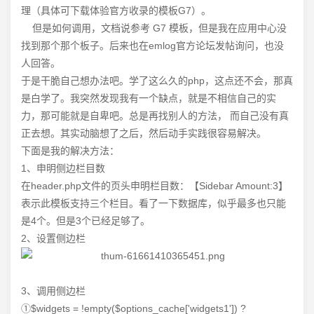
理（具体可下载体验官方收录的模板G7）。
但是如何调用，文档说参考 G7 模板，但是我在应用中心没
找到那个那个板子。后来也在emlog官方论坛发帖询问，也没
人回答。
于是干脆自己想办法吧。学了这么久的php，这点还不会，那真
是白学了。我突然发现我有一个缺点，就是不相信自己的实
力，那可能就是自卑吧。总是再找别人的方法， 而自己没有真
正去想。其实动脑想了之后，然后动手实践很容易解决。
下面是我的解决方法：
1、申明侧边栏目数
在header.php文件的页头申明栏目数：【Sidebar Amount:3】
表示此模板支持三个栏目。看了一下数据库，似乎最多也只能
是4个。但是3个已经足够了。
2、设置侧边栏
3、调用侧边栏
①$widgets = !empty($options_cache['widgets1']) ?