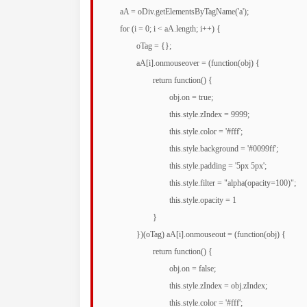
	aA = oDiv.getElementsByTagName('a');

	for (i = 0; i < aA.length; i++) {

		oTag = {};

		aA[i].onmouseover = (function(obj) {

			return function() {

				obj.on = true;

				this.style.zIndex = 9999;

				this.style.color = '#fff';

				this.style.background = '#0099ff';

				this.style.padding = '5px 5px';

				this.style.filter = "alpha(opacity=100)";

				this.style.opacity = 1

			}

		})(oTag) aA[i].onmouseout = (function(obj) {

			return function() {

				obj.on = false;

				this.style.zIndex = obj.zIndex;

				this.style.color = '#fff';
