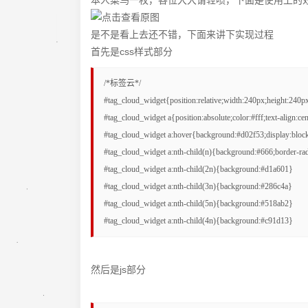
本人菜鸟一枚，各位大大请轻喷，下面是使用上的
是不是看上去还不错，下面来讲下实现过程
首先是css样式部分
/*标签云*/

#tag_cloud_widget{position:relative;width:240px;height:240p
#tag_cloud_widget a{position:absolute;color:#fff;text-align:cen
#tag_cloud_widget a:hover{background:#d02f53;display:block
#tag_cloud_widget a:nth-child(n){background:#666;border-radi
#tag_cloud_widget a:nth-child(2n){background:#d1a601}

#tag_cloud_widget a:nth-child(3n){background:#286c4a}

#tag_cloud_widget a:nth-child(5n){background:#518ab2}

#tag_cloud_widget a:nth-child(4n){background:#c91d13}
然后是js部分