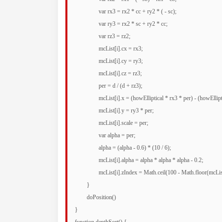
		var rx3 = rx2 * cc + ry2 * ( - sc);

		var ry3 = rx2 * sc + ry2 * cc;

		var rz3 = rz2;

		mcList[i].cx = rx3;

		mcList[i].cy = ry3;

		mcList[i].cz = rz3;

		per = d / (d + rz3);

		mcList[i].x = (howElliptical * rx3 * per) - (howElliptical * 2);

		mcList[i].y = ry3 * per;

		mcList[i].scale = per;

		var alpha = per;

		alpha = (alpha - 0.6) * (10 / 6);

		mcList[i].alpha = alpha * alpha * alpha - 0.2;

		mcList[i].zIndex = Math.ceil(100 - Math.floor(mcList[i].cz))

	}

	doPosition()

}
