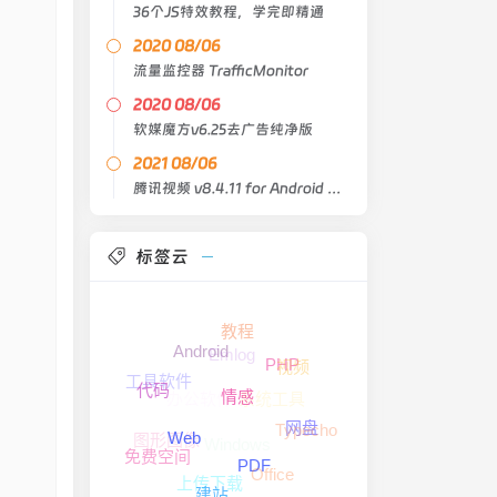
36个JS特效教程，学完即精通
2020 08/06
流量监控器 TrafficMonitor
2020 08/06
软媒魔方v6.25去广告纯净版
2021 08/06
腾讯视频 v8.4.11 for Android 去广告版
标签云
教程
Emlog
Android
视频
PHP
工具软件
代码
系统工具
办公软件
情感
Typecho
网盘
图形图像
Windows
Web
免费空间
PDF
Office
上传下载
建站