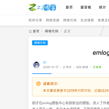
首页
留言板
统计
软件分享
网络资源
网络代码
生活情感
免费主
首页
/
网络代码
/
正文
网络代码
eml
ZJ
2019-11-17
/
0 评论
/
303 阅读
/
已收录
温馨提示：
本文最后更新于2019年11月17日，已超过
刚才在emlog模板中心有款新出的模板，进入了