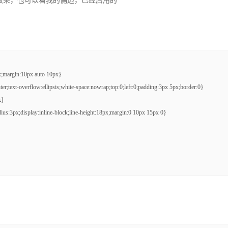
效果，也可以看我的侧边，已经启用的
x;margin:10px auto 10px}

ter;text-overflow:ellipsis;white-space:nowrap;top:0;left:0;padding:3px 5px;border:0}

}

us:3px;display:inline-block;line-height:18px;margin:0 10px 15px 0}
