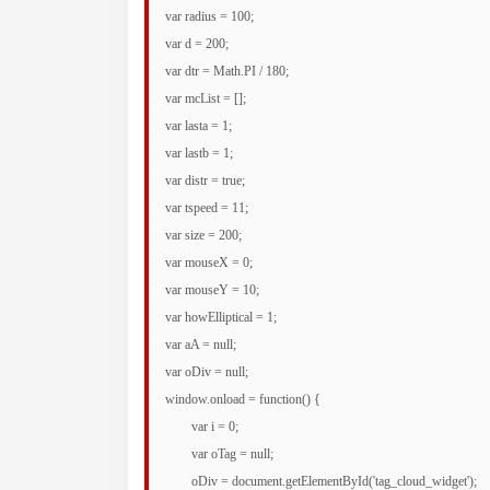
var radius = 100;

var d = 200;

var dtr = Math.PI / 180;

var mcList = [];

var lasta = 1;

var lastb = 1;

var distr = true;

var tspeed = 11;

var size = 200;

var mouseX = 0;

var mouseY = 10;

var howElliptical = 1;

var aA = null;

var oDiv = null;

window.onload = function() {

	var i = 0;

	var oTag = null;

	oDiv = document.getElementById('tag_cloud_widget');
