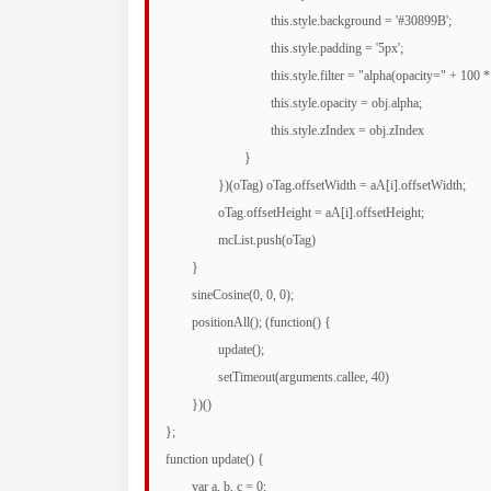
				this.style.background = '#30899B';

				this.style.padding = '5px';

				this.style.filter = "alpha(opacity=" + 100 * obj.alpha + ")";

				this.style.opacity = obj.alpha;

				this.style.zIndex = obj.zIndex

			}

		})(oTag) oTag.offsetWidth = aA[i].offsetWidth;

		oTag.offsetHeight = aA[i].offsetHeight;

		mcList.push(oTag)

	}

	sineCosine(0, 0, 0);

	positionAll(); (function() {

		update();

		setTimeout(arguments.callee, 40)

	})()

};

function update() {

	var a, b, c = 0;
