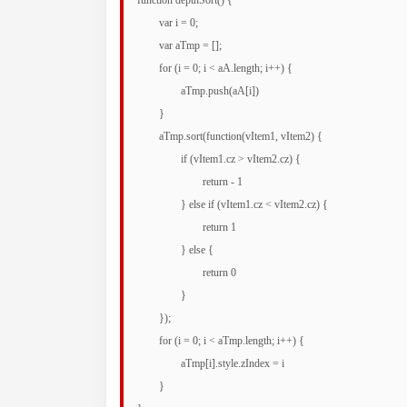
function depthSort() {

	var i = 0;

	var aTmp = [];

	for (i = 0; i < aA.length; i++) {

		aTmp.push(aA[i])

	}

	aTmp.sort(function(vItem1, vItem2) {

		if (vItem1.cz > vItem2.cz) {

			return - 1

		} else if (vItem1.cz < vItem2.cz) {

			return 1

		} else {

			return 0

		}

	});

	for (i = 0; i < aTmp.length; i++) {

		aTmp[i].style.zIndex = i

	}
