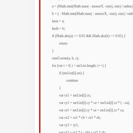
	a = (Math.min(Math.max( - mouseY, -size), size) / radius) * tspeed;

	b = ( - Math.min(Math.max( - mouseX, -size), size) / radius) * tspeed;

	lasta = a;

	lastb = b;

	if (Math.abs(a) <= 0.01 && Math.abs(b) <= 0.01) {

		return

	}

	sineCosine(a, b, c);

	for (var i = 0; i < mcList.length; i++) {

		if (mcList[i].on) {

			continue

		}

		var rx1 = mcList[i].cx;

		var ry1 = mcList[i].cy * ca + mcList[i].cz * ( - sa);

		var rz1 = mcList[i].cy * sa + mcList[i].cz * ca;

		var rx2 = rx1 * cb + rz1 * sb;

		var ry2 = ry1;

		var rz2 = rx1 * ( - sb) + rz1 * cb;
