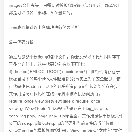
images文件夹等，只需要对模板代码做小部分更改，那么它们
都是可以改名、移动、甚至删除的。
下面我们将对以上各模块进行简要分析：
公共代码分析
通过预览整个模板中的各个文件，你会发现以下代码同时存在
于多个文件中，这些代码分别有以下用途：
if(!defined('EMLOG_ROOT')) {exit('error!');} 此行代码存在于
模板目录下的每个php文件起始部分(事实上为了安全起见，该
行代码也在admin目录下的几乎所有php文件起始部分存在)，
其作用是防止代码所在的php脚本被直接访问执行。
require_once View::getView('side'); require_once
View::getView('footer'); 这两行代码存在于log_list.php、
echo_log.php、page.php、t.php里面，其作用是调用模板文件
夹下的side.php和footer.php的代码到当前文件的当前位置。
View是emlog的模板视图控制器，View::getView('文件名','文件