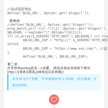
//站点固定地址

define('BLOG_URL', Option::get('blogurl'));
替换成：
//define('BLOG_URL', Option::get('blogurl'));

preg_match_all('/\{(.*?)\}/',Option::get('blogurl') 
$BLOGURL = explode("|",$blogurl[0][1]);

if( in_array($_SERVER['HTTP_HOST'],$BLOGURL) === true
	$BLOG_URL_EXP = "http://".$_SERVER['HTTP_HOST']."/";

}else{

	$BLOG_URL_EXP = "https://www.xxx.com/"; //这个域名修改为你的默认域名，

}

	define('BLOG_URL', $BLOG_URL_EXP);
第二步:
打开你的emlog后台 ->设置 ，把站点地址改成如下格式
http://{域名1|域名2|域名3|以此类推}/
本文共 121个字数，平均阅读时长 ≈ 1分钟，您已阅读：0
时0分8秒。