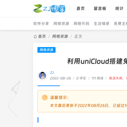
首页
留言板
统计
软件分享
网络资源
网络代码
生活情感
免费主
首页
/
网络资源
/
正文
网络资源
利用uniCloud
ZJ
2022-08-26
/
0 评论
/
111 阅读
/
推送失败，
温馨提示：
本文最后更新于2022年08月26日，已超