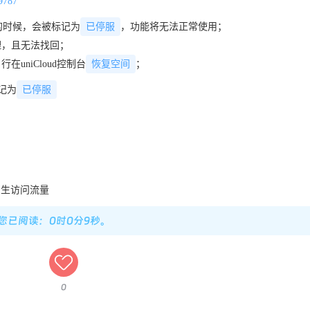
39787
已停服
的时候，会被标记为
，功能将无法正常使用；
理，且无法找回；
恢复空间
在uniCloud控制台
；
已停服
记为
产⽣访问流量
，您已阅读：0时0分10秒。
0