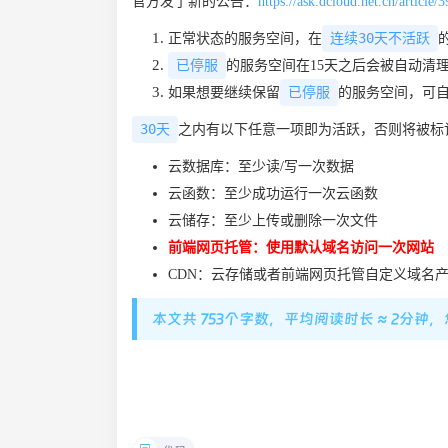
官方发了新的公告：
https://ask.dcloud.net.cn/article/
连续30天不活跃
正常状态的服务空间，在
已停服
的服务空间在15天之后会被自动清
已停服
如果想要继续保留
的服务空间，可自行
30天
之内有以下任意一项即为活跃，否则将被标
云数据库：至少读/写一次数据
云函数：⾄少成功运⾏⼀次云函数
云储存：⾄少上传或删除⼀次⽂件
前端网页托管：使⽤默认域名访问⼀次⽹站
CDN：云存储或者前端网页托管⾃定义域名
本文共 753个字数，平均阅读时长 ≈ 2分钟