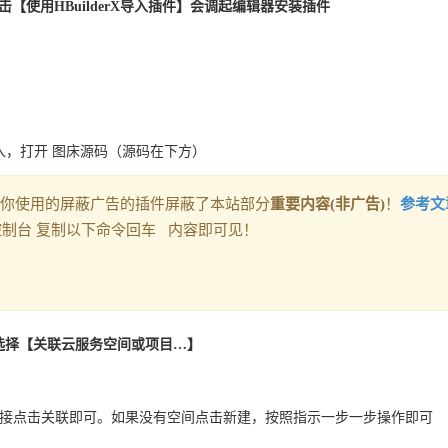
情后，点击【使用HBuilderX导入插件】会调起编辑器安装插件
录导入，打开 图床源码（源码在下方）
你使用的屏蔽广告的插件屏蔽了本站部分
重要内容(非广告)
！
参考文
控制台 复制以下命令回车 内容即可见！
键，选择【关联云服务空间或项目…】
直接点击关联即可。如果没有空间点击新建，按照指示一步一步操作即可