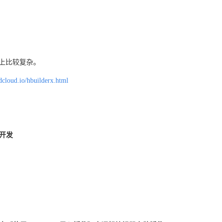
作上比较复杂。
dcloud.io/hbuilderx.html
云开发
】