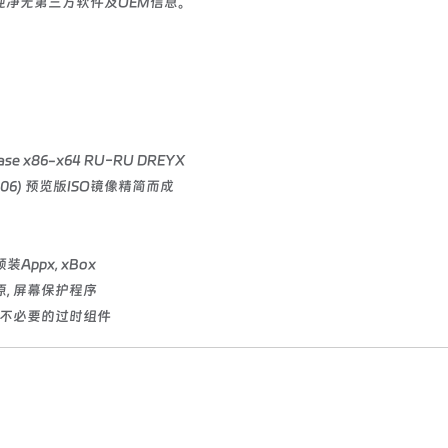
净无第三方软件及OEM信息。
lease x86-x64 RU-RU DREYX
043.906) 预览版ISO镜像精简而成
装Appx, xBox
系统还原, 屏幕保护程序
S等大量不必要的过时组件
2