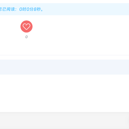
，您已阅读：0时0分9秒。
0