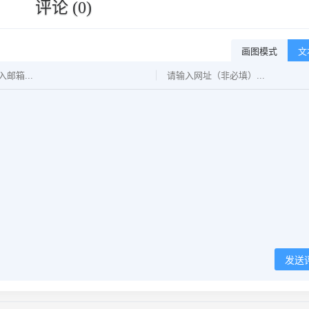
评论 (0)
画图模式
文
作
词
:
梨
冻
紧
/
W
i
z
_
H
张
子
豪
作
曲
:
梨
冻
紧
/
W
i
z
_
H
张
子
豪
编
曲
:
W
i
z
_
H
张
子
豪
钢
琴
:
梨
冻
紧
封
面
:
蓝
明
初
混
音
:
官
硕
母
带
:
M
a
i
＂
N
o
L
a
b
e
l
C
r
e
w
＂
发送
监
制
:
M
a
i
＂
N
o
L
a
b
e
l
C
r
e
w
＂
发
行
:
N
o
L
a
b
e
l
C
r
e
w