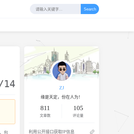
Search
/14
ZJ
缘是天定，份在人为！
811
105
文章数
评论量
利用公开接口获取IP信息
息、包