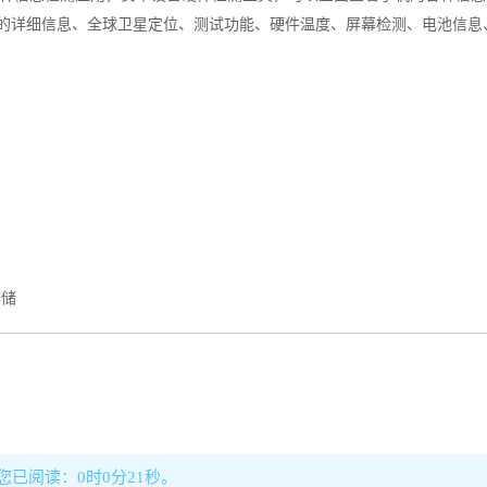
处理器的详细信息、全球卫星定位、测试功能、硬件温度、屏幕检测、电池信息
。
息
存储
，您已阅读：0时0分21秒。