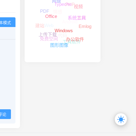
网盘
PHP
Typecho
视频
情感
PDF
教程
Office
系统工具
Android
本模式
Web
建站
Emlog
Windows
代码
上传下载
免费空间
办公软件
工具软件
图形图像
评论