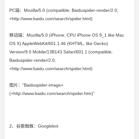
PC端：Mozilla/5.0 (compatible; Baiduspider-render/2.0;
+http://www.baidu.com/search/spider.html)
移动端：Mozilla/5.0 (iPhone; CPU iPhone OS 9_1 like Mac
OS X) AppleWebKit/601.1.46 (KHTML, like Gecko)
Version/9.0 Mobile/13B143 Safari/601.1 (compatible;
Baiduspider-render/2.0;
+http://www.baidu.com/search/spider.html)
图片：“Baiduspider-image+
(+http://www.baidu.com/search/spider.htm)”
2、
谷歌
蜘蛛：Googlebot