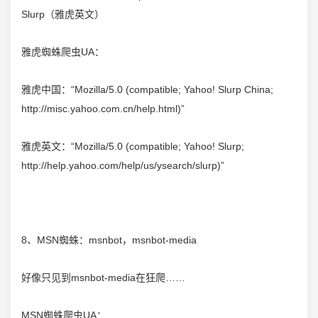
Slurp（雅虎英文）
雅虎蜘蛛爬虫UA：
雅虎中国：“Mozilla/5.0 (compatible; Yahoo! Slurp China;
http://misc.yahoo.com.cn/help.html)”
雅虎英文：“Mozilla/5.0 (compatible; Yahoo! Slurp;
http://help.yahoo.com/help/us/ysearch/slurp)”
8、MSN蜘蛛：msnbot，msnbot-media
好像只见到msnbot-media在狂爬……
MSN蜘蛛爬虫UA：