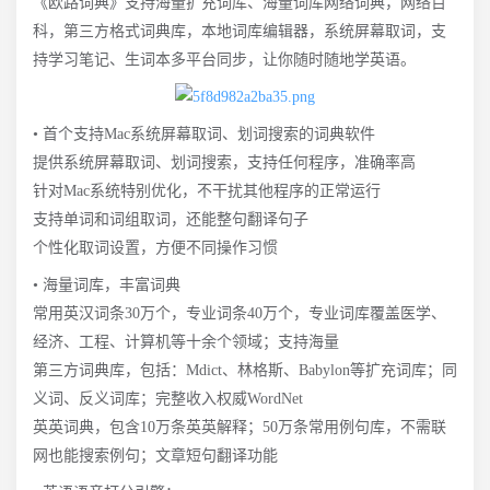
《欧路词典》支持海量扩充词库、海量词库网络词典，网络百
科，第三方格式词典库，本地词库编辑器，系统屏幕取词，支
持学习笔记、生词本多平台同步，让你随时随地学英语。
• 首个支持Mac系统屏幕取词、划词搜索的词典软件
提供系统屏幕取词、划词搜索，支持任何程序，准确率高
针对Mac系统特别优化，不干扰其他程序的正常运行
支持单词和词组取词，还能整句翻译句子
个性化取词设置，方便不同操作习惯
• 海量词库，丰富词典
常用英汉词条30万个，专业词条40万个，专业词库覆盖医学、
经济、工程、计算机等十余个领域；支持海量
第三方词典库，包括：Mdict、林格斯、Babylon等扩充词库；同
义词、反义词库；完整收入权威WordNet
英英词典，包含10万条英英解释；50万条常用例句库，不需联
网也能搜索例句；文章短句翻译功能