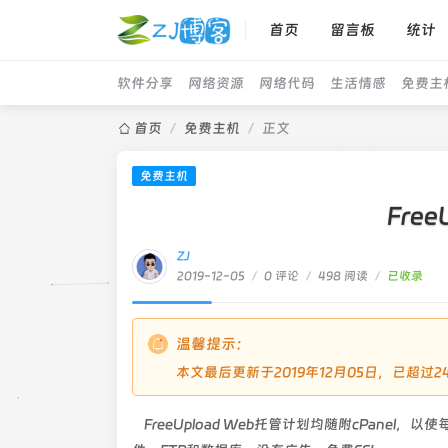
首页
留言板
统计
软件分享
网络资源
网络代码
生活情感
免费主
首页
/
免费主机
/
正文
免费主机
Free
ZJ
2019-12-05
/
0 评论
/
498 阅读
/
已收录
温馨提示：
本文最后更新于2019年12月05日，已超
FreeUpload Web托管计划均随附cPane