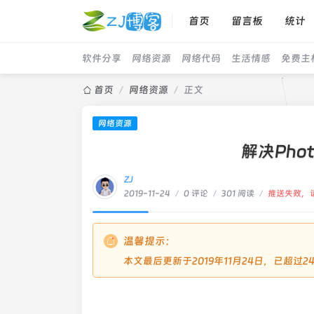
首页
留言板
统计
软件分享
网络资源
网络代码
生活情感
免费主
首页
/
网络资源
/
正文
网络资源
解决Pho
ZJ
2019-11-24
/
0 评论
/
301 阅读
/
推送失败，
温馨提示：
本文最后更新于2019年11月24日，已超