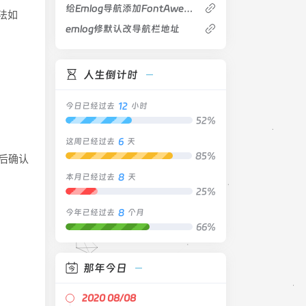
给Emlog导航添加FontAwesome图标
办法如
emlog修默认改导航栏地址
人生倒计时
12
今日已经过去
小时
52%
6
这周已经过去
天
85%
然后确认
8
本月已经过去
天
25%
8
今年已经过去
个月
66%
那年今日
2020 08/08