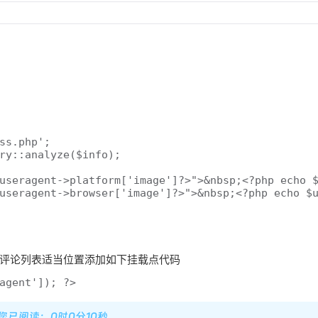
useragent->platform['image']?>">&nbsp;<?php echo $
useragent->browser['image']?>">&nbsp;<?php echo $u
表和子评论列表适当位置添加如下挂载点代码
agent']); ?>
，您已阅读：0时0分10秒。