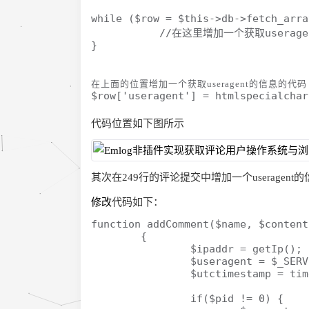
while ($row = $this->db->fetch_arra
           //在这里增加一个获取userage
}
在上面的位置增加一个获取useragent的信息的代码
$row['useragent'] = htmlspecialchar
代码位置如下图所示
其次在249行的评论提交中增加一个useragent
修改
代码如下：
function addComment($name, $content
	{

		$ipaddr = getIp();

		$useragent = $_SERVER['HTTP_USER_AGENT'];

		$utctimestamp = time();

		if($pid != 0) {
