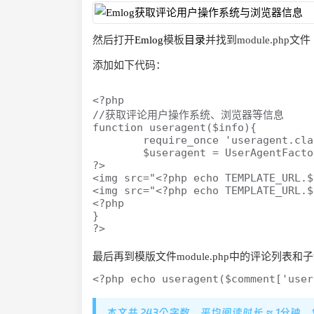
然后打开
Emlog
模板
目录
并找到module.php文件
添加如下代码：
<?php

//获取评论用户操作系统、浏览器等信息

function useragent($info){

	require_once 'useragent.class.php';

	$useragent = UserAgentFactory::analyze($info);

?>

<img src="<?php echo TEMPLATE_URL.$
<img src="<?php echo TEMPLATE_URL.$
<?php

}

?> 
最后再到模版文件module.php中的评论列
<?php echo useragent($comment['user
本文共 243个字数，平均阅读时长 ≈ 1分钟