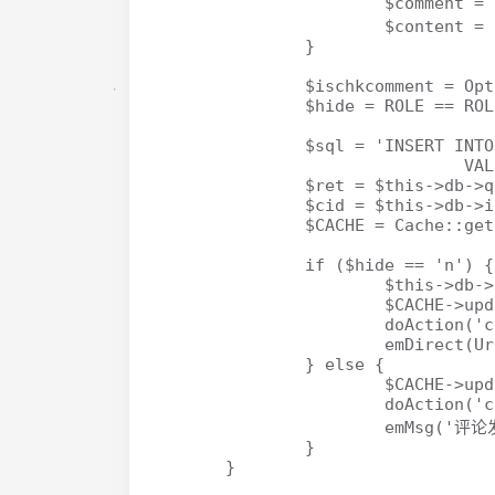
			$comment = $this->getOneComment($pid);

			$content = '@' . addslashes($comment['poster']) . '：' . $content;

		}

		$ischkcomment = Option::get('ischkcomment');

		$hide = ROLE == ROLE_VISITOR ? $ischkcomment : 'n';

		$sql = 'INSERT INTO '.DB_PREFIX."comment (date,poster,gid,comment,mail,url,hide,ip,pid,useragent)

				VALUES ('$utctimestamp','$name','$blogId','$content','$mail','$url','$hide','$ipaddr','$pid','$useragent')";

		$ret = $this->db->query($sql);

		$cid = $this->db->insert_id();

		$CACHE = Cache::getInstance();

		if ($hide == 'n') {

			$this->db->query('UPDATE '.DB_PREFIX."blog SET comnum = comnum + 1 WHERE gid='$blogId'");

			$CACHE->updateCache(array('sta', 'comment'));

			doAction('comment_saved', $cid);

			emDirect(Url::log($blogId).'#'.$cid);

		} else {

			$CACHE->updateCache('sta');

			doAction('comment_saved', $cid);

			emMsg('评论发表成功，请等待管理员审核', Url::log($blogId));

		}

	}