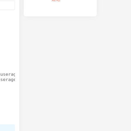
useragent->platform['title']; ?>&nbsp;

seragent->browser['title']; ?>
