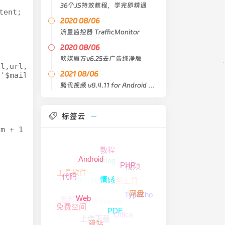
36个JS特效教程，学完即精通
2020 08/06
流量监控器 TrafficMonitor
2020 08/06
软媒魔方v6.25去广告纯净版
2021 08/06
腾讯视频 v8.4.11 for Android 去广告版
标签云
教程
Emlog
Android
视频
PHP
工具软件
代码
系统工具
办公软件
情感
Typecho
网盘
图形图像
Windows
Web
免费空间
PDF
Office
上传下载
建站