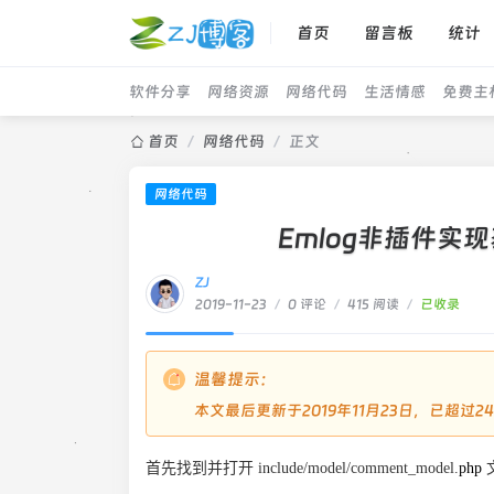
首页
留言板
统计
软件分享
网络资源
网络代码
生活情感
免费主
首页
/
网络代码
/
正文
网络代码
Emlog非插件
ZJ
2019-11-23
/
0 评论
/
415 阅读
/
已收录
温馨提示：
本文最后更新于2019年11月23日，已超
首先找到并打开 include/model/comment_model.
php