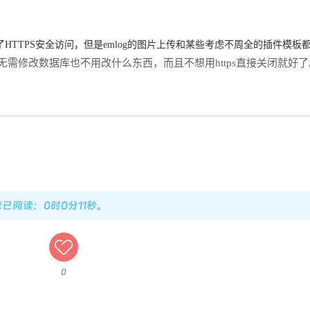
启了HTTPS安全访问，但是emlog的图片上传和某些考虑不周全的插件模板
无需修改数据库也不用改什么东西，而且不想用https直接关闭就好了
您已阅读：0时0分12秒。
0