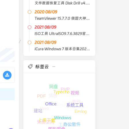
文件数据恢复工具 Disk Drill v4.0.531
2020 08/09
TeamViewer 15.7.7.0 俄国大神版（重新包装和便携式）
2021 08/09
ISO工具 UltraISO9.7.6.3829官方中文注册版
2021 08/09
iCura Windows 7 版本合集2021年8月精简版
标签云
网盘
PHP
Typecho
视频
情感
PDF
教程
Android
Office
系统工具
Web
建站
Emlog
代码
Windows
上传下载
免费空间
工具软件
办公软件