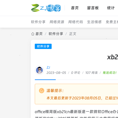
首页
留言板
统计
软件分享
网络资源
网络代码
生活情感
免费主
首页
/
软件分享
/
正文
软件分享
xb
ZJ
2023-08-05
/
0 评论
/
107 阅读
/
推送成功
温馨提示：
本文最后更新于2023年08月05日，已超
office精简版xb21cn最新版是一款微软Office办