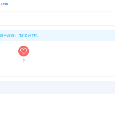
p.exe
，您已阅读：0时0分8秒。
0