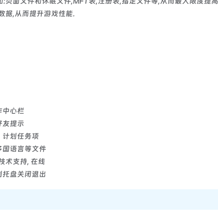
:页面文件和休眠文件,MFT表,注册表,指定文件等,从而最大限度提
数据,从而提升游戏性能.
作中心栏
好友提示
、计划任务项
多国语言等文件
技术支持, 在线
到托盘关闭退出