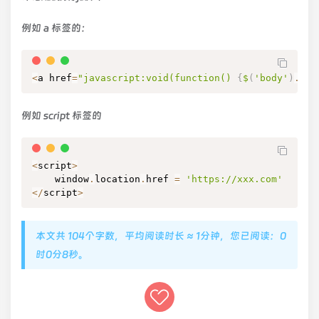
例如 a 标签的：
<
a href
=
"javascript:void(function() 
{
$
(
'body'
)
.
rem
例如 script 标签的
<
script
>
    window
.
location
.
href 
=
'https://xxx.com'
<
/
script
>
本文共 104个字数，平均阅读时长 ≈ 1分钟，您已阅读：0
时0分8秒。