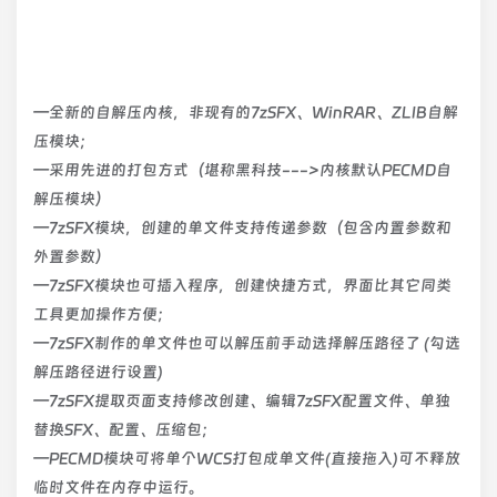
—全新的自解压内核，非现有的7zSFX、WinRAR、ZLIB自解
压模块；
—采用先进的打包方式（堪称黑科技--->内核默认PECMD自
解压模块）
—7zSFX模块，创建的单文件支持传递参数（包含内置参数和
外置参数）
—7zSFX模块也可插入程序，创建快捷方式，界面比其它同类
工具更加操作方便；
—7zSFX制作的单文件也可以解压前手动选择解压路径了 (勾选
解压路径进行设置)
—7zSFX提取页面支持修改创建、编辑7zSFX配置文件、单独
替换SFX、配置、压缩包；
—PECMD模块可将单个WCS打包成单文件(直接拖入)可不释放
临时文件在内存中运行。