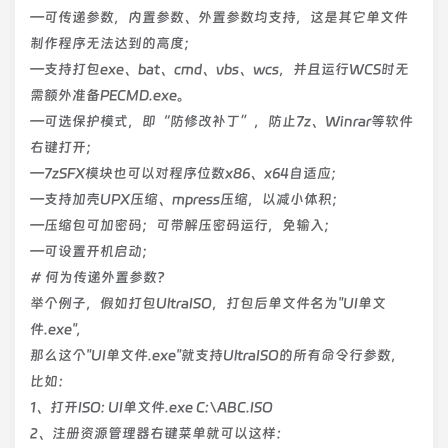
—可传递参数，内置参数、外置参数均支持，这是其它单文件
制作程序无法达到的高度；
—支持打包exe、bat、cmd、vbs、wcs，并且运行WCS时无
需额外准备PECMD.exe。
—可选保护模式，即“防修改补丁”，防止7z、Winrar等软件
右键打开；
—7zSFX模块也可以对程序位数x86、x64自适应；
—支持加壳UPX压缩、mpress压缩，以减小体积；
—压缩包可加密码；可带解压密码运行，免输入；
—可设置开机启动；
# 何为传递外置参数？
举个例子，假如打包UltraISO，打包后单文件名为"UI单文
件.exe",
那么这个"UI单文件.exe"就支持UltraISO的所有命令行参数，
比如：
1、打开ISO: UI单文件.exe C:\ABC.ISO
2、注册资源管理器右键菜单就可以这样：