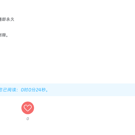
通即永久
删除。
，您已阅读：0时0分25秒。
0