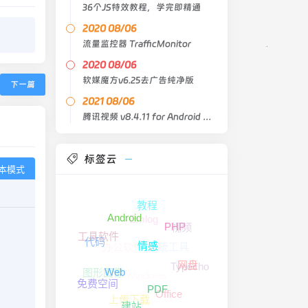
36个JS特效教程，学完即精通
2020 08/06
流量监控器 TrafficMonitor
2020 08/06
软媒魔方v6.25去广告纯净版
下一篇
2021 08/06
腾讯视频 v8.4.11 for Android 去广告版
标签云
本模式
教程
Emlog
Android
视频
PHP
工具软件
代码
系统工具
办公软件
情感
Typecho
网盘
图形图像
Windows
Web
免费空间
PDF
Office
上传下载
建站