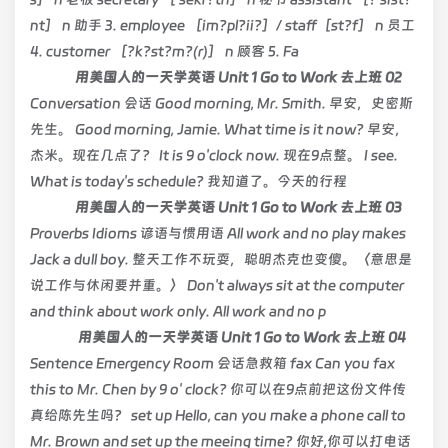
nt］ n 助手 3. employee ［im?pl?ii?］/ staff［st?f］ n 员工
4. customer ［?k?st?m?(r)］ n 顾客 5. Fa
用美国人的一天学英语 Unit 1 Go to Work 去上班 02
Conversation 会话 Good morning, Mr. Smith. 早安，史密斯
先生。 Good morning, Jamie. What time is it now? 早安，
杰米。现在几点了？ It is 9 o'clock now. 现在9点整。 I see.
What is today's schedule? 我知道了。今天的行程
用美国人的一天学英语 Unit 1 Go to Work 去上班 03
Proverbs Idioms 谚语与惯用语 All work and no play makes
Jack a dull boy. 整天工作不玩耍，聪明杰克也变傻。〈意思是
说工作与休闲要并重。〉 Don't always sit at the computer
and think about work only. All work and no p
用美国人的一天学英语 Unit 1 Go to Work 去上班 04
Sentence Emergency Room 会话急救箱 fax Can you fax
this to Mr. Chen by 9 o' clock? 你可以在9点前把这份文件传
真给陈先生吗？ set up Hello, can you make a phone call to
Mr. Brown and set up the meeing time? 你好,你可以打电话