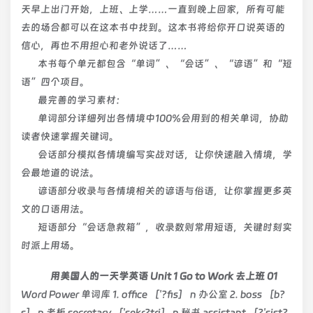
天早上出门开始，上班、上学……一直到晚上回家，所有可能
去的场合都可以在这本书中找到。这本书将给你开口说英语的
信心，再也不用担心和老外说话了……
本书每个单元都包含“单词”、“会话”、“谚语”和“短
语”四个项目。
最完善的学习素材：
单词部分详细列出各情境中100%会用到的相关单词，协助
读者快速掌握关键词。
会话部分模拟各情境编写实战对话，让你快速融入情境，学
会最地道的说法。
谚语部分收录与各情境相关的谚语与俗语，让你掌握更多英
文的口语用法。
短语部分“会话急救箱”，收录数则常用短语，关键时刻实
时派上用场。
用美国人的一天学英语 Unit 1 Go to Work 去上班 01
Word Power 单词库 1. office ［'?fis］ n 办公室 2. boss ［b?
s］ n 老板 secretary ［'sekr?tri］ n 秘书 assistant ［?'sist?