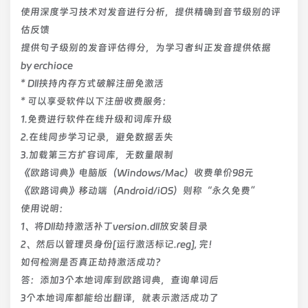
使用深度学习技术对发音进行分析，提供精确到音节级别的评
估反馈
提供句子级别的发音评估得分，为学习者纠正发音提供依据
by erchioce
* Dll挟持内存方式破解注册免激活
* 可以享受软件以下注册收费服务：
1.免费进行软件在线升级和词库升级
2.在线同步学习记录，避免数据丢失
3.加载第三方扩容词库，无数量限制
《欧路词典》电脑版（Windows/Mac）收费单价98元
《欧路词典》移动端（Android/iOS）则称“永久免费”
使用说明：
1、将Dll劫持激活补丁version.dll放安装目录
2、然后以管理员身份[运行激活标记.reg], 完！
如何检测是否真正劫持激活成功？
答：添加3个本地词库到欧路词典，查询单词后
3个本地词库都能给出翻译，就表示激活成功了