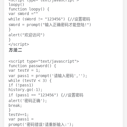
<script type="text/javascript">   

loopy()   

function loopy() {   

var sWord =""  

while (sWord != "123456") {//设置密码

sWord = prompt("输入正确密码才能登陆!")   

}   

alert("欢迎访问")   

}   

</script> 
方法二
<script type="text/javascript">   

function password() {   

var testV = 1;   

var pass1 = prompt('请输入密码','');   

while (testV < 3) {   

if (!pass1)   

history.go(-1);   

if (pass1 == "123456") {//设置密码

alert('密码正确');   

break;   

}   

testV+=1;   

var pass1 =   

prompt('密码错误!请重新输入:');   
