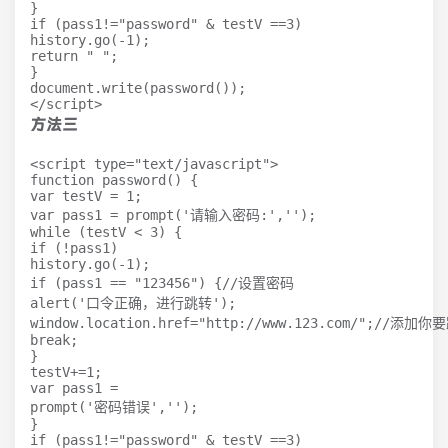
}   

if (pass1!="password" & testV ==3)   

history.go(-1);   

return " ";   

}   

document.write(password());   

</script>  
方法三
<script type="text/javascript">   

function password() {   

var testV = 1;   

var pass1 = prompt('请输入密码:','');   

while (testV < 3) {   

if (!pass1)    

history.go(-1);   

if (pass1 == "123456") {//设置密码

alert('口令正确，进行跳转');   

window.location.href="http://www.123.com/";//添加
break;   

}    

testV+=1;   

var pass1 =    

prompt('密码错误','');   

}   

if (pass1!="password" & testV ==3)    
