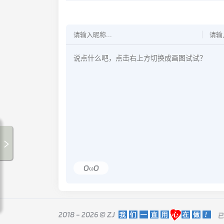
OωO
2018 - 2026 ©
ZJ