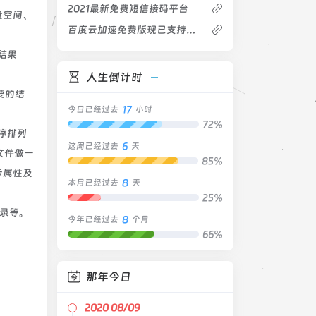
2021最新免费短信接码平台
盘空间、
百度云加速免费版现已支持SSL(HTTPS)
结果
人生倒计时
要的结
17
今日已经过去
小时
72%
序排列
6
这周已经过去
天
文件做一
85%
示属性及
8
本月已经过去
天
25%
录等。
8
今年已经过去
个月
66%
那年今日
2020 08/09