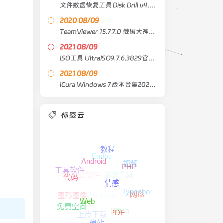
文件数据恢复工具 Disk Drill v4.0.531
2020 08/09
TeamViewer 15.7.7.0 俄国大神版（重新包装和便携式）
2021 08/09
ISO工具 UltraISO9.7.6.3829官方中文注册版
2021 08/09
iCura Windows 7 版本合集2021年8月精简版
标签云
教程
Emlog
Android
视频
PHP
工具软件
系统工具
办公软件
代码
情感
Typecho
Windows
图形图像
网盘
Web
免费空间
Office
上传下载
PDF
建站