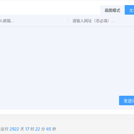
画图模式
文
发送
已运行
2922
天
17
时
22
分
46
秒