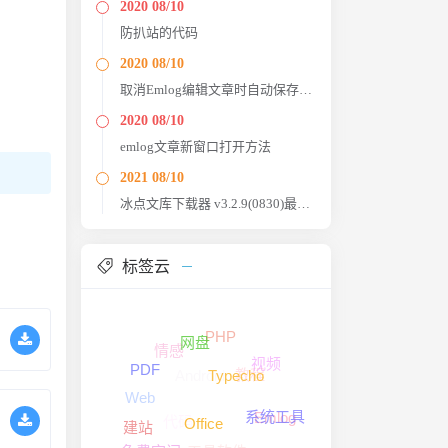
2020 08/10
防扒站的代码
2020 08/10
取消Emlog编辑文章时自动保存功能
2020 08/10
emlog文章新窗口打开方法
2021 08/10
冰点文库下载器 v3.2.9(0830)最终版
标签云
PHP
网盘
情感
视频
Android
教程
PDF
Typecho
Web
Emlog
代码
系统工具
Office
建站
工具软件