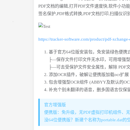
PDF文档的编辑,打开PDF文件速度快,软件小功能
签名保护,PDF格式转换,PDF文档打印,扫描仪识
https://tracker-software.com/product/pdf-xchange-e
基于官方64位版安装包，免安装绿色便携
├—保存文件打印文件无水印，可用增强型
├—可去受保护文件安全属性，解除 PDF
添加OCR插件，破解让便携版加载ocr扩展 
包含增强型OCR组件 (ABBYY及默认的O
补充个别未翻译的语音，删多国语言仅保
官方增强版
便携版：免升级，无PDF虚拟打印机组件、
没64位便携版？新建个名称为portable.da