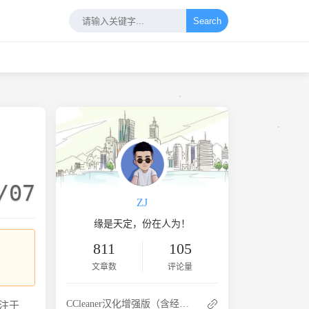
Search
/07
ZJ
缘是天定，份在人为！
811
105
文章数
评论量
CCleaner汉化增强版（含经典版）
专注于