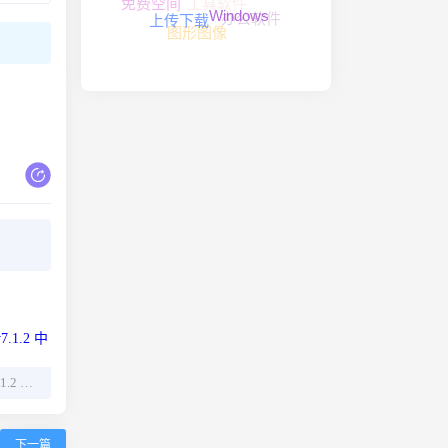
免费空间
办公软件
Windows
上传下载
图形图像
Light Image Resizer v7.1.2 中文绿色版
下一篇