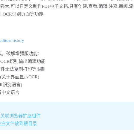
强大,可以自定义制作PDF电子文档,具有创建,查看,编辑,注释,审阅,添
别,OCR识别页面等功能.
ditor/history
式，破解增强版功能：
OCR识别输出编辑功能
文件无法复制打印等限制
(关于界面显示OCR)
CR识别语言)
留中文语言
无关联浏览器扩展组件
t的空白文件放到根目录