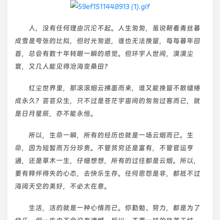
人，没有任何理由沉沦不起。人生匆匆，虽说朝看青丝暮
成雪是夸张的比拟，但时光匆逝，谁也无法挽留，每每暮年回
首，总会有数十年转眼一瞬的感觉。但环宇人世间，漠漠尘
寰，又几人能见得沧海变桑田？
红尘世界里，那滚滚烟云拂面而来，谁又能挽留不散缱绻
成永久？芸芸众生，只不过是苍茫宇宙间的匆匆过客而已，就
是日月星辰，亦不能永恒。
所以，生命一瞬，所有的经历也就是一场云烟而已。生
命，因为短暂而万分珍贵。不管贫穷还是富有，不管官运亨
通，还是草木一生，仔细想想，所有的过往都是云烟。所以，
要有释怀得失的心态，去快乐生存。任何恩怨是非，都抵不过
海阔天空的美好，不必太在意。
生活，活的就是一种心情而已。你勤勉、努力，都是为了