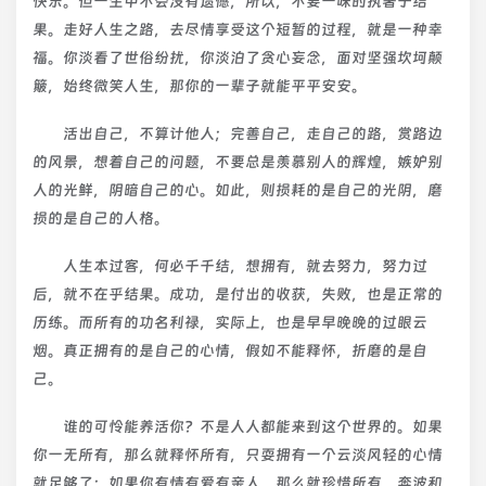
快乐。但一生中不会没有遗憾，所以，不要一味的执著于结
果。走好人生之路，去尽情享受这个短暂的过程，就是一种幸
福。你淡看了世俗纷扰，你淡泊了贪心妄念，面对坚强坎坷颠
簸，始终微笑人生，那你的一辈子就能平平安安。
活出自己，不算计他人；完善自己，走自己的路，赏路边
的风景，想着自己的问题，不要总是羡慕别人的辉煌，嫉妒别
人的光鲜，阴暗自己的心。如此，则损耗的是自己的光阴，磨
损的是自己的人格。
人生本过客，何必千千结，想拥有，就去努力，努力过
后，就不在乎结果。成功，是付出的收获，失败，也是正常的
历练。而所有的功名利禄，实际上，也是早早晚晚的过眼云
烟。真正拥有的是自己的心情，假如不能释怀，折磨的是自
己。
谁的可怜能养活你？不是人人都能来到这个世界的。如果
你一无所有，那么就释怀所有，只耍拥有一个云淡风轻的心情
就足够了；如果你有情有爱有亲人，那么就珍惜所有，奔波和