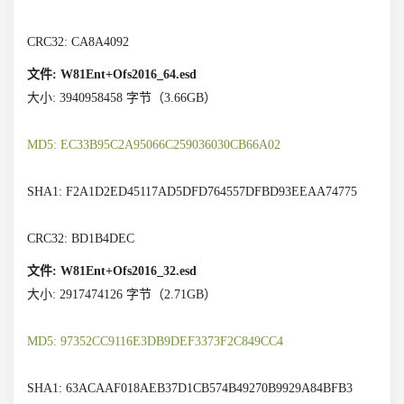
CRC32: CA8A4092
文件: W81Ent+Ofs2016_64.esd
大小: 3940958458 字节（3.66GB）
MD5: EC33B95C2A95066C259036030CB66A02
SHA1: F2A1D2ED45117AD5DFD764557DFBD93EEAA74775
CRC32: BD1B4DEC
文件: W81Ent+Ofs2016_32.esd
大小: 2917474126 字节（2.71GB）
MD5: 97352CC9116E3DB9DEF3373F2C849CC4
SHA1: 63ACAAF018AEB37D1CB574B49270B9929A84BFB3