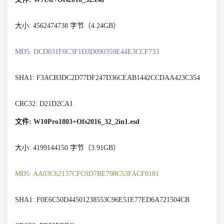
大小: 4562474738 字节（4.24GB）
MD5: DCD031F0C3F1D3D090359E44E3CCF733
SHA1: F3ACB3DC2D77DF247D36CEAB1442CCDAA423C354
CRC32: D21D2CA1
文件: W10Pro1803+Ofs2016_32_2in1.esd
大小: 4199144150 字节（3.91GB）
MD5: AA03C62137CFC9D7BE798C53FACF0181
SHA1: F0E6C50D44501238553C96E51E77ED6A721504CB