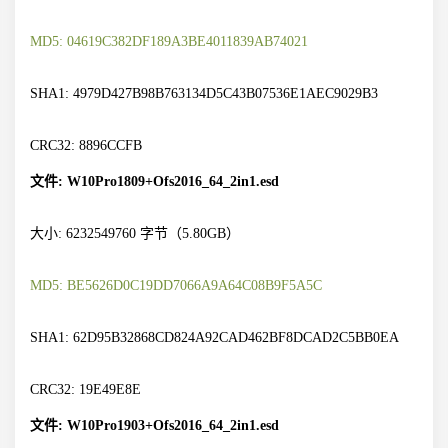
MD5: 04619C382DF189A3BE4011839AB74021
SHA1: 4979D427B98B763134D5C43B07536E1AEC9029B3
CRC32: 8896CCFB
文件: W10Pro1809+Ofs2016_64_2in1.esd
大小: 6232549760 字节（5.80GB）
MD5: BE5626D0C19DD7066A9A64C08B9F5A5C
SHA1: 62D95B32868CD824A92CAD462BF8DCAD2C5BB0EA
CRC32: 19E49E8E
文件: W10Pro1903+Ofs2016_64_2in1.esd