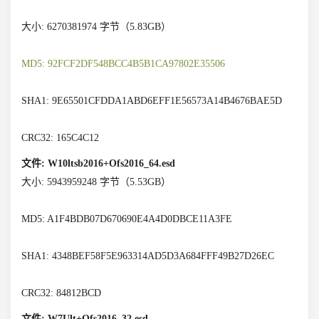
大小: 6270381974 字节（5.83GB）
MD5: 92FCF2DF548BCC4B5B1CA97802E35506
SHA1: 9E65501CFDDA1ABD6EFF1E56573A14B4676BAE5D
CRC32: 165C4C12
文件: W10ltsb2016+Ofs2016_64.esd
大小: 5943959248 字节（5.53GB）
MD5: A1F4BDB07D670690E4A4D0DBCE11A3FE
SHA1: 4348BEF58F5E963314AD5D3A684FFF49B27D26EC
CRC32: 84812BCD
文件: W7Ult+Ofs2016_32.esd