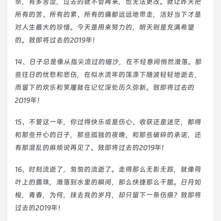
奈，有多苦涩，过去的就不会再来，也无法更改。就让昨天把
所有的苦、所有的累、所有的痛都远远地带走，活好当下才是
对人生最大的珍惜。今天是用来努力的，明天则是充满希望
的。致即将过去的2019年！
14、日子总是像从指尖流过的细沙，在不经意间悄然滑落。那
些往日的忧愁和悲伤，在似水流年的荡涤下随波轻轻地逝去，
而留下的欢乐和笑靥就在记忆深处历久弥新。致即将过去的
2019年！
15、不管这一年，你过得快乐或是伤心、收获还是迷茫，都得
和那些开心的日子，那些孤独的夜晚，和那些破碎的承诺，还
有那混乱的麻烦说再见了。致即将过去的2019年！
16、时刻流逝了，匆匆的流逝了。走得那么无影无踪，就像荷
叶上的露珠，滑落到水里的瞬间，那么快捷那么干脆。日月如
梭，青春，为何，抹去我的岁月，却只留下一条伤痕？致即将
过去的2019年！