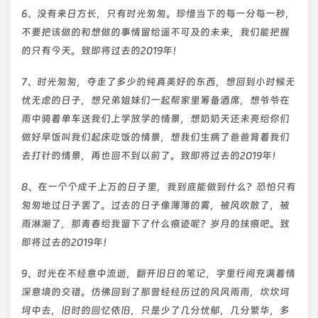
6、没有来日方长，只有时光匆匆。珍惜当下的每一分每一秒，
不要把该做的和想做的事情留给遥不可及的未来，我们能把握
的只有今天。致即将过去的2019年！
7、时光匆匆，夺走了多少的纯真美好的东西，想回到小时候无
忧无虑的日子，想兄弟姐妹们一起帮家里筹备酒席，想爷爷在
雨中骑着单车送我们上学放学的情景，想奶奶天还未亮给你们
做好早饭叫我们起床吃饭的情景，想我们生病了爸爸背着我们
去打针的情景，再也回不到以前了。致即将过去的2019年！
8、在一个个成千上万的日子里，我到底能做到什么？恐怕只有
匆匆地过日子罢了。过去的日子像薄薄的雾，被风吹散了，被
雨淋潮了，那青春给我留下了什么痕迹呢？岁月的抹痕吧。致
即将过去的2019年！
9、时光在不经意中流逝，翻开旧日的笔记，字里行间充满着情
深意境的交错。仿佛回到了那曾经经历过的风风雨雨，坎坎坷
坷中去，旧时的回忆依旧，只是少了几分忧郁，几分繁华，多