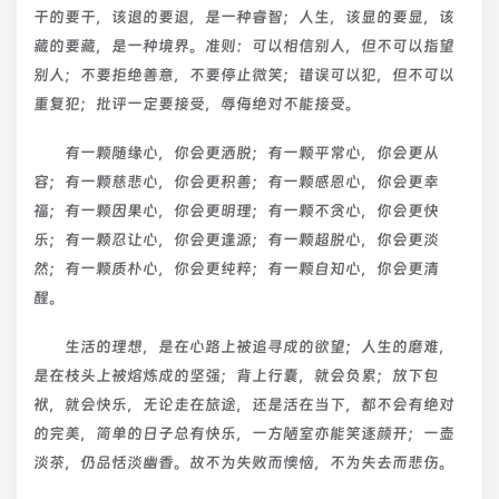
干的要干，该退的要退，是一种睿智；人生，该显的要显，该
藏的要藏，是一种境界。准则：可以相信别人，但不可以指望
别人；不要拒绝善意，不要停止微笑；错误可以犯，但不可以
重复犯；批评一定要接受，辱侮绝对不能接受。
有一颗随缘心，你会更洒脱；有一颗平常心，你会更从
容；有一颗慈悲心，你会更积善；有一颗感恩心，你会更幸
福；有一颗因果心，你会更明理；有一颗不贪心，你会更快
乐；有一颗忍让心，你会更逢源；有一颗超脱心，你会更淡
然；有一颗质朴心，你会更纯粹；有一颗自知心，你会更清
醒。
生活的理想，是在心路上被追寻成的欲望；人生的磨难，
是在枝头上被熔炼成的坚强；背上行囊，就会负累；放下包
袱，就会快乐，无论走在旅途，还是活在当下，都不会有绝对
的完美，简单的日子总有快乐，一方陋室亦能笑逐颜开；一壶
淡茶，仍品恬淡幽香。故不为失败而懊恼，不为失去而悲伤。