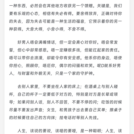
一种东西，必然会在其他地方收获另一个馈赠。关键是，我们
要有乐观的心态，相信有失必有得。要舍得放弃，正确对待你
的失去，因为失去可能是一种生活的福音，它预示着你的另一
种获得。大舍大得，小舍小得，不舍不得。
好男人唔会满嘴情话，但一定会真心对你好。唔会常发
誓，但心中却常感恩。唔一定赚很多钱，但能扛起家的责任。
唔可以带你去浪漫，却能令你有安全感。他系你的身边，唔使
你担心，照顾你，唔厄你，偶尔的闷骚和欢笑。呢D就系好男
人，与财富和外貌无关，只是一个家的守护神。
去别人家里，不要坐在人家的床上；在酒桌上与别人碰
杯，自己的杯子一定要低于对方的，特别是对方是长辈或领
导；如果问别人话，别人不回答，不要不停的问；吃饭的时候
尽量不要发出声音；女生，和男孩子出去要自己买单；擦桌子
的时候要往自己的方向抹；挂电话时等别人先挂。
人生，该说的要说，该哑的要哑，是一种聪明；人生，该