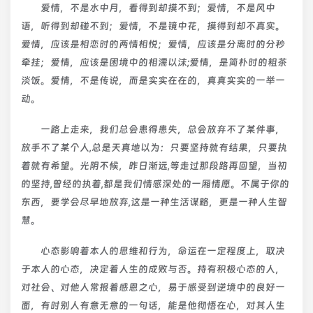
爱情，不是水中月，看得到却摸不到；爱情，不是风中
语，听得到却碰不到；爱情，不是镜中花，摸得到却不真实。
爱情，应该是相恋时的两情相悦；爱情，应该是分离时的分秒
牵挂；爱情，应该是困境中的相濡以沫;爱情，是简朴时的粗茶
淡饭。爱情，不是传说，而是实实在在的，真真实实的一举一
动。
一路上走来，我们总会患得患失，总会放弃不了某件事，
放手不了某个人,总是天真地以为：只要坚持就有结果，只要执
着就有希望。光阴不候，昨日渐远,等走过那段路再回望，当初
的坚持,曾经的执着,都是我们情感深处的一厢情愿。不属于你的
东西，要学会尽早地放弃,这是一种生活谋略，更是一种人生智
慧。
心态影响着本人的思维和行为，命运在一定程度上，取决
于本人的心态，决定着人生的成败与否。持有积极心态的人，
对社会、对他人常报着感恩之心，易于感受到逆境中的良好一
面，有时别人有意无意的一句话，能是他彻悟在心，对其人生