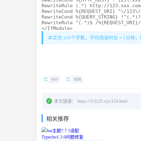
RewriteCond %{HTTP_HOST} !^123\.xxx
RewriteRule (.*) http://123.xxx.com
RewriteCond %{REQUEST_URI} ^\/123\/
RewriteCond %{QUERY_STRING} !^(.*)?
RewriteRule ^(.*)$ /%{REQUEST_URI}/
</IfModule>
本文共 210个字数，平均阅读时长 ≈ 1分钟
PHP
代码
本文链接：
https://113123.xyz/124.html
相关推荐