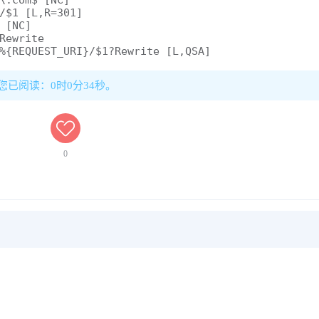
\.com$ [NC]

/$1 [L,R=301]

 [NC]

Rewrite

%{REQUEST_URI}/$1?Rewrite [L,QSA]

，您已阅读：0时0分34秒。
0