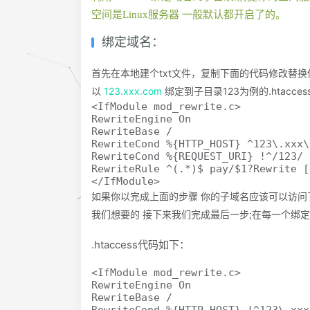
空间是Linux服务器 一般默认都开启了的。
绑定域名：
首先在本地建个txt文件，复制下面的代码修改替换你
以
123.xxx.com
绑定到子目录123为例的.htacces
<IfModule mod_rewrite.c>

RewriteEngine On

RewriteBase /

RewriteCond %{HTTP_HOST} ^123\.xxx\
RewriteCond %{REQUEST_URI} !^/123/

RewriteRule ^(.*)$ pay/$1?Rewrite [
</IfModule>
如果你以完成上面的步骤 你的子域名应该可以访问
我们想要的 接下来我们完成最后一步;在每一个绑定的目录
.htaccess代码如下：
<IfModule mod_rewrite.c>

RewriteEngine On

RewriteBase /
