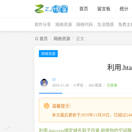
首页
留言板
统计
软件分享
网络资源
网络代码
生活情感
免费主
/
/
首页
网络资源
正文
网络资源
利用.h
ZJ
2019-11-28
/
0 评论
/
364 阅读
/
已收录
温馨提示：
本文最后更新于2019年11月28日，已超过
利用.htaccess绑定域名到子目录,前提你的空间服务