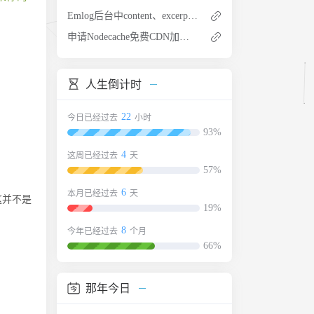
Emlog后台中content、excerpt以纯文本格式的教程分享
申请Nodecache免费CDN加速 新注册赠送1TB流量 有亚洲香港优化线路
人生倒计时
22
今日已经过去
小时
93%
4
这周已经过去
天
57%
6
本月已经过去
天
这并不是
19%
8
今年已经过去
个月
66%
那年今日