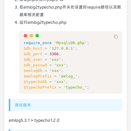
在emlog2typecho.php开头处设置好require路径以及数
据库相关配置
运行emlog2typecho.php
require_once
'MysqliDb.php'
;
$db_host
=
'127.0.0.1'
;
$db_port
=
3306
;
$db_user
=
'xxx'
;
$db_passwd
=
'xxx'
;
$emlogDb
=
'xxx'
;
$emlogPrefix
=
'emlog_'
;
$typechoDb
=
'xxx'
;
$typechoPrefix
=
'typecho_'
;
测试版本
emlog5.3.1 > typecho1.2.0